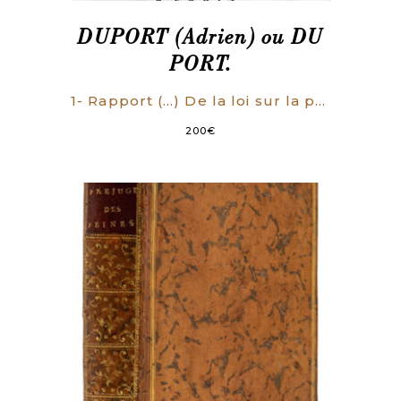
DUPORT (Adrien) ou DU
PORT.
1- Rapport (…) De la loi sur la police de sûreté, la justice criminelle et l’institution des jurés (…). Séance du 27 novembre 1790. Paris, l’Imprimerie Nationale, 1790. 79 p. 2- Projet de loi sur la police de sûreté, la justice criminelle et l’institution des jurés, présenté au nom des comités de constitution et de jurisprudence criminelle. Paris, l’Imprimerie Nationale, 1790. 59 p.
200
€