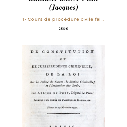
(Jacques)
1- Cours de procédure civile fait à la faculté de Droit de Grenoble. Paris, Nève, 1813. vij, 672 p. 2- Cours de droit criminel fait à la faculté de Droit de Grenoble. Grenoble, Imprimerie de la Ve Peyronard et Paris, Nève, 1817. vj, 167 p.
250
€