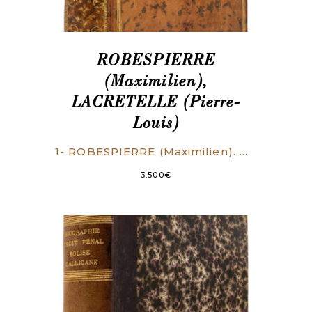
ROBESPIERRE
(Maximilien),
LACRETELLE (Pierre-
Louis)
1- ROBESPIERRE (Maximilien). Discours couronné par la Société Royale des Arts et des Sciences de Metz, sur les Questions suivantes, proposées pour sujet du Prix de l’année1784. 1° Quelle est l’origine de l’opinion qui étend sur tous les Individus d’une même famille, une partie de la honte attachée aux peines infamantes que subit un coupable ? 2° Cette opinion est-elle plus nuisible qu’utile ? 3° Et dans le cas où l’on se décideroit pour l’affirmative, quels seraient les moyens de parer aux inconvéniens, qui en résultent ?. Par M. de Robespierre, Avoc. en Parlement. A Amsterdam et se trouve à Paris, chez J.G. Merigot (…), 1785. 60 p. [Précédé de] 2- LACRETELLE (Pierre-Louis). Discours sur le préjugé des peines infamantes, Couronnés à l’Académie de Metz. Lettre sur la Réparation qui seroit dûe aux Accusés jugés Innocens. Dissertation sur le Ministère Public. Réflexions sur la Réforme de la Justice Criminelle. Paris, Cuchet, 1784. (4), xl, 371 p.,(4) p.
3.500
€