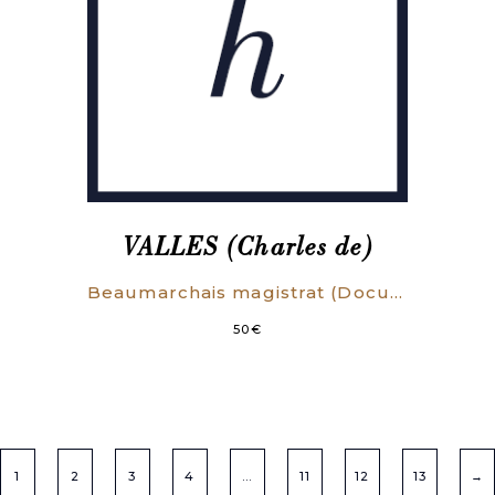
VALLES (Charles de)
Beaumarchais magistrat (Documents inédits). Préface de Henri-Robert. (EXEMPLAIRE SUR GRAND PAPIER).
50
€
1
2
3
4
…
11
12
13
→