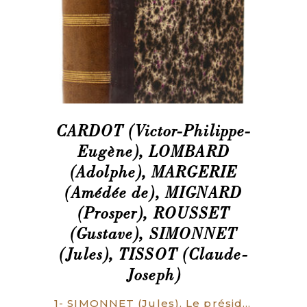
CARDOT (Victor-Philippe-
Eugène), LOMBARD
(Adolphe), MARGERIE
(Amédée de), MIGNARD
(Prosper), ROUSSET
(Gustave), SIMONNET
(Jules), TISSOT (Claude-
Joseph)
1- SIMONNET (Jules). Le président Fauchet. Sa vie et ses ouvrages. Paris, Auguste Durand, 1864. 52 p. Extrait de la Revue historique de droit français et étranger , septembre-octobre 1863. 2- SIMONNET (Jules). De l’utilité d’une histoire raisonnée et d’une philosophie du droit pénal. Paris, Cotillon, 1860. 32 p. Envoi de l’auteur. 3- TISSOT (Joseph). Notice sur l’établissement et les statuts de l’inquisition en Franche-Comté, influence de cette institution sur les lois et la jurisprudence du pays. [Paris], Imprimerie impériale, 1866. 42 p., (1) f. blanc. 4- CARDOT (Victor-Philippe-Eugène). Cour d’appel de Dijon. Audience solennelle de rentrée du vendredi 3 novembre 1876. Bernard-Hector Pouffier, conseiller-doyen au parlement de Bourgogne. Discours prononcé par M. Cardot. Dijon, Imprimerie Darantière, 1876. 37 p. et (3) p. blanches. 5- MIGNARD (Prosper). Eloge de Jean Frantin. Dijon, Lamarche, 1864. 31, (1) p. 6- LOMBARD (Adolphe). Etude sur Joubert. Discours de réception. Nancy, Imprimerie de Ve Raybois, 1863. 24 p. Extrait des Mémoires de l’Académie Stanislas, 1863. 7- ROUSSET (Gustave). Commentaire-traité de la loi sur l’instruction des flagrants délits (20 mai 1863). Paris, Cotillon, 1863. 31 p. 8- ROUSSET (Gustave). De la création des chambres correctionnelles d’un seul juge à l’effet d’abréger la détention préventive. Paris, Cotillon, 1862. 27 p. 9- CHAUFFARD (Dr). De la loi actuelle sur les enfants-trouvés et de la nécessité de rétablir les tours. Avignon, Aubanel frères, 1861. 19 p. 10- GIRAUD (Ch.). Des libertés de l’église gallicane. Paris, Videcoq, 1845. 54 p. et (1) f. blanc. 11- MARGERIE (Amédée de). La philosophie négative de la philosophie chrétienne. Nancy, chez tous les libraires, 1864. (2) f.,56 p. 12- MEAUNE (E.). Du droit de réduction par le Conseil d’Etat des libéralités faites aux corps moraux publics. Paris, Cosse et Marchal, 1863. 55 p. Envoi de l’auteur. 13- Affaire Lesurques. Réquisitoire de M. le procureur général Delangle. Audience du 11 décembre 1868. Paris, Imprimerie Ch. Lahure, 1869. 71 p., non coupé. 14- ROYER (de). Sénat – Session de 1863. Pétitions des polonais (N° 38 et 219). Rapport et discours de M. le premier Président de Royer. Question préjudicielle relative à l’exercice du droit de pétition par les étrangers. Extraits des procès-verbaux des séances des 17 mars, 28 avril et 1er mai. Paris, Typographie Ch. Lahure, 1863. 61, (3) p. 15- DUPIN. Sénat. Affaires de Pologne. Discours prononcé par M. le procureur général Dupin. Séance du 18 décembre 1863. Paris, Typographie Ch. Lahure, 1863. 20 p.