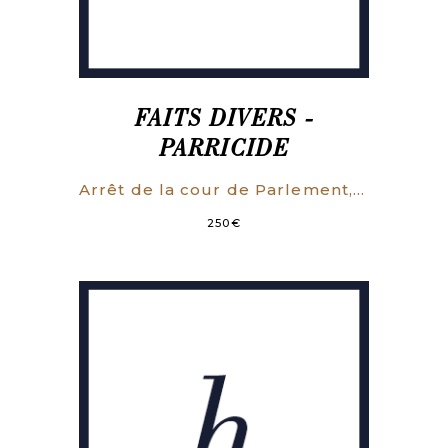
FAITS DIVERS -
PARRICIDE
Arrêt de la cour de Parlement, qui condamne François-Philippe Brunet, ouvrier en bas au métier et garçon domestique ; à être rompu vif et jeté au feu, pour assassinat commis en la personne de Frère Pierre Bigot, prieur-curé des Granges-Le-Roi et d’Anne Boujon, mère dudit Brunet. Du 5 janvier 1756.
250
€