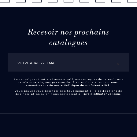
Recevoir nos prochains
catalogues
En renseignant votre adresse email, vous acceptez de recevoir nos
derniers catalogues par courrier électronique et vous prenez
connaissance de notre
Politique de confidentialité
.
Vous pouvez vous désinscrire à tout moment à l’aide des liens de
désinscription ou en nous contactant à
librairie@hatchuel.com
.