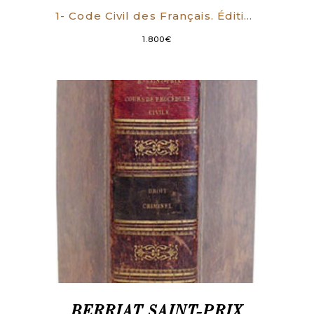
1- Code Civil des Français. Édition originale et seule officielle. Paris, Imprimerie de la République (imprimé par les soins de J. J. Marcel), an XII – 1804. (4), 579 pages, vignette de titre gravée à lemblème de la justice. [Suivi de] 2- Table alphabétique des matières du Code civil des Français. Rédigée sur lÉdition originale et seule officielle. Précédée des Lois transitoires (…). Paris, chez Rondonneau, Au Dépôt des Lois, an XII – 1804. 111 pages, titre inclus.
1.800
€
BERRIAT SAINT-PRIX