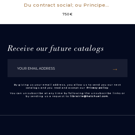
Du contract social; ou Principes du Droit politique. Par J.J. Rousseau, citoyen de Genève. [i.e. Contrat social].
750
€
Receive our future catalogs
By giving us your email address, you allow us to send you our next
catalogs and you read and accept our
Privacy policy
.
You can unsubscribe at any time by following the unsubscribe links or
by sending us a request to
librairie@hatchuel.com
.