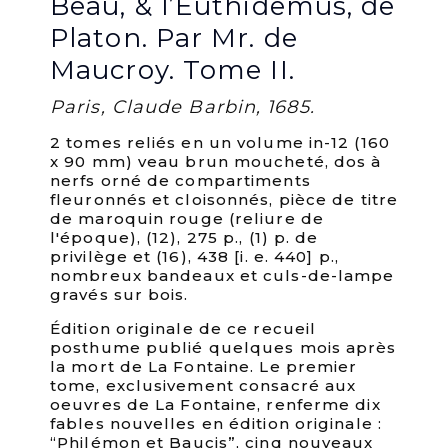
Beau, & l’Euthidemus, de
Platon. Par Mr. de
Maucroy. Tome II.
Paris, Claude Barbin, 1685.
2 tomes reliés en un volume in-12 (160
x 90 mm) veau brun moucheté, dos à
nerfs orné de compartiments
fleuronnés et cloisonnés, pièce de titre
de maroquin rouge (reliure de
l'époque), (12), 275 p., (1) p. de
privilège et (16), 438 [i. e. 440] p.,
nombreux bandeaux et culs-de-lampe
gravés sur bois.
Édition originale de ce recueil
posthume publié quelques mois après
la mort de La Fontaine. Le premier
tome, exclusivement consacré aux
oeuvres de La Fontaine, renferme dix
fables nouvelles en édition originale :
“Philémon et Baucis”, cinq nouveaux