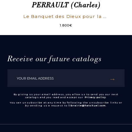
PERRAULT (Charles)
Le Banquet des Dieux pour la naissance de Monseigneur le duc de Bourgogne.
1.800
€
Receive our future catalogs
By giving us your email address, you allow us to send you our next
catalogs and you read and accept our
Privacy policy
.
You can unsubscribe at any time by following the unsubscribe links or
by sending us a request to
librairie@hatchuel.com
.