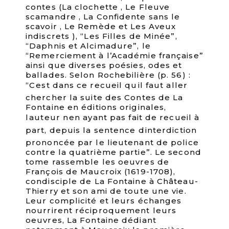
contes (La clochette , Le Fleuve
scamandre , La Confidente sans le
scavoir , Le Remède et Les Aveux
indiscrets ), “Les Filles de Minée”,
“Daphnis et Alcimadure”, le
“Remerciement à l’Académie française”
ainsi que diverses poésies, odes et
ballades. Selon Rochebilière (p. 56) :
“Cest dans ce recueil quil faut aller
chercher la suite des Contes de La
Fontaine en éditions originales,
lauteur nen ayant pas fait de recueil à
part, depuis la sentence dinterdiction
prononcée par le lieutenant de police
contre la quatrième partie”. Le second
tome rassemble les oeuvres de
François de Maucroix (1619-1708),
condisciple de La Fontaine à Château-
Thierry et son ami de toute une vie.
Leur complicité et leurs échanges
nourrirent réciproquement leurs
oeuvres, La Fontaine dédiant