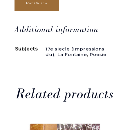
PREORDER
Ouvrages
de
prose
et
de
Additional information
poésie.
Des
Srs
Subjects
17e siecle (Impressions
de
du)
,
La Fontaine
,
Poesie
Maucroy
et
de
La
Fontaine.
Tome
I
Related products
-
Traduction
des
Philippiques
de
Démosthène,
d'une