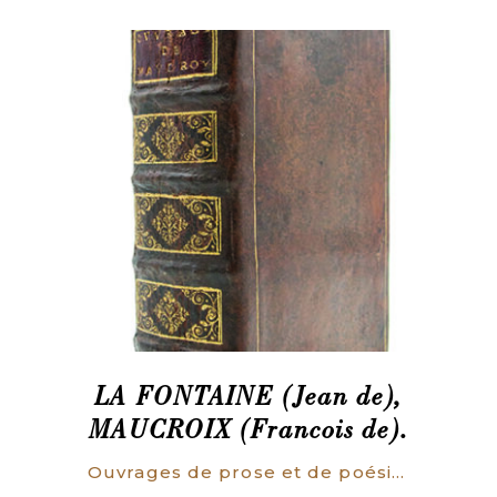
LA FONTAINE (Jean de),
MAUCROIX (Francois de).
Ouvrages de prose et de poésie. Des Srs de Maucroy et de La Fontaine. Tome I – Traduction des Philippiques de Démosthène, d’une des verrines de Cicéron, avec l’Eutiphron, l’Hyppias du Beau, & l’Euthidemus, de Platon. Par Mr. de Maucroy. Tome II.