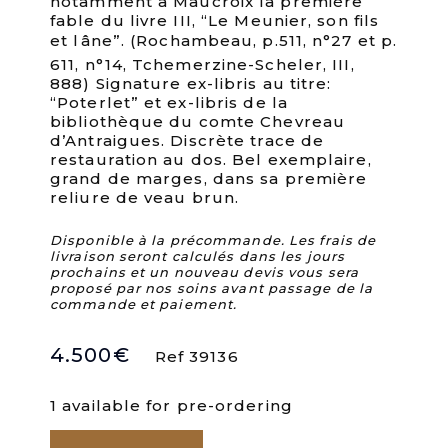
notamment à Maucroix la première
fable du livre III, “Le Meunier, son fils
et lâne”. (Rochambeau, p.511, n°27 et p.
611, n°14, Tchemerzine-Scheler, III,
888) Signature ex-libris au titre:
“Poterlet” et ex-libris de la
bibliothèque du comte Chevreau
d’Antraigues. Discrète trace de
restauration au dos. Bel exemplaire,
grand de marges, dans sa première
reliure de veau brun.
Disponible à la précommande. Les frais de
livraison seront calculés dans les jours
prochains et un nouveau devis vous sera
proposé par nos soins avant passage de la
commande et paiement.
4.500
€
Ref 39136
1 available for pre-ordering