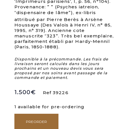
‘Imprimeurs parisiens’, I, p. 56, n°104).
Provenance: ” ” (Psyches iatreion,
“dispensaire de lâme”), ex-libris
attribué par Pierre Berès à Arsène
Houssaye (Des Valois à Henri IV, n° 85,
1995, n° 319). Ancienne cote
manuscrite “323”. Très bel exemplaire,
parfaitement établi par Hardy-Mennil
(Paris, 1850-1888).
Disponible à la précommande. Les frais de
livraison seront calculés dans les jours
prochains et un nouveau devis vous sera
proposé par nos soins avant passage de la
commande et paiement.
1.500
€
Ref 39226
1 available for pre-ordering
PREORDER
Livre