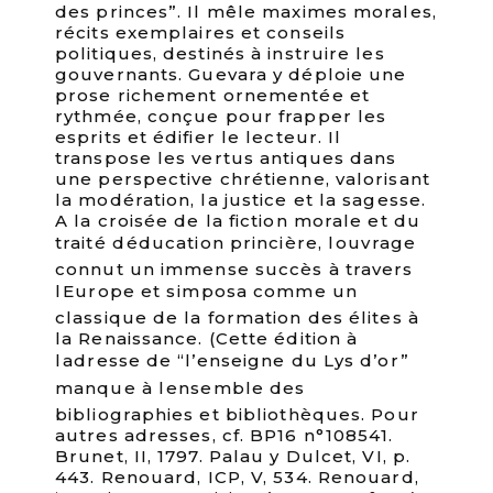
des princes”. Il mêle maximes morales,
récits exemplaires et conseils
politiques, destinés à instruire les
gouvernants. Guevara y déploie une
prose richement ornementée et
rythmée, conçue pour frapper les
esprits et édifier le lecteur. Il
transpose les vertus antiques dans
une perspective chrétienne, valorisant
la modération, la justice et la sagesse.
A la croisée de la fiction morale et du
traité déducation princière, louvrage
connut un immense succès à travers
lEurope et simposa comme un
classique de la formation des élites à
la Renaissance. (Cette édition à
ladresse de “l’enseigne du Lys d’or”
manque à lensemble des
bibliographies et bibliothèques. Pour
autres adresses, cf. BP16 n°108541.
Brunet, II, 1797. Palau y Dulcet, VI, p.
443. Renouard, ICP, V, 534. Renouard,