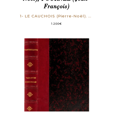
François)
1- LE CAUCHOIS (Pierre-Noël). Justification de Marie-Françoise-Victoire Salmon, Par Me Lecauchois, Avocat au Parlement de Rouen (…). Paris, Cailleau, 1786. (4), 144 p. 2- FOURNEL (Jean-François). Consultation pour une jeune fille condamnée à être brûlée vive. Paris, André-Charles Cailleau, 1786. (2), 137 p., vignette aux armes royales gravée au titre. 3- LE CAUCHOIS (Pierre-Noël). Addition à la Justification de Marie-Françoise-Victoire Salmon. [Paris], Cailleau, [1786]. 8 p. 4- . “L’Innocence reconnue”. Paris, 23 mai 1786. Arrêt sur l’affaire Salmon. Placard (160 x 214 mm) collé à l’époque sur le contre plat inférieur.
1.200
€