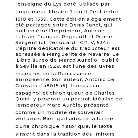
lenseigne du Lys doré, utilisée par
limprimeur-libraire Jean II Petit entre
1518 et 1539. Cette édition a également
été partagée entre Denis Janot, qui
doit en être l’imprimeur, Antoine
Lotrian, François Regnault et Pierre
Sergent (cf. Renouard, ICP, V, 534).
L’épître dédicatoire du traducteur est
adressée à Marguerite de Navarre. Le
‘Libro áureo de Marco Aurelio’, publié
à Séville en 1528, est lune des uvres
majeures de la Renaissance
européenne. Son auteur, Antonio de
Guevara (14801545), franciscain
espagnol et chroniqueur de Charles
Quint, y propose un portrait idéalisé de
lempereur Marc Aurèle, présenté
comme un modèle de souverain
vertueux. Bien quil adopte la forme
dune chronique historique, le texte
sinscrit dans la tradition des “miroirs