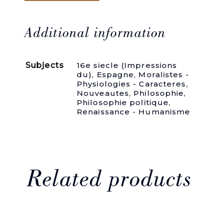
dore
de
Marc
Aurele
Additional information
Empereur
et
eloquent
Subjects
16e siecle (Impressions
orateur
du)
,
Espagne
,
Moralistes -
/
Physiologies - Caracteres
,
traduict
Nouveautes
,
Philosophie
,
de
Philosophie politique
,
vulgaire
Renaissance - Humanisme
Castillian
en
Francoys
/
par.
R.
B.
Related products
de
la
grise
/
Secretaire