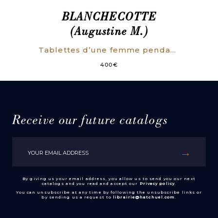
BLANCHECOTTE
(Augustine M.)
Tablettes d’une femme pendant la Commune.
400
€
Receive our future catalogs
By giving us your email address, you allow us to send you our next
catalogs and you read and accept our
Privacy policy
.
You can unsubscribe at any time by following the unsubscribe links or
by sending us a request to
librairie@hatchuel.com
.