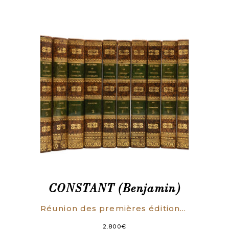
CONSTANT (Benjamin)
Réunion des premières éditions de Benjamin Constant collectées et reliées uniformément à l’époque. Contient: 1- Collection complète des ouvrages publiés sur le gouvernement représentatif et la constitution actuelle de la France, formant une espèce de cours de politique constitutionnelle. Paris, Plancher [et Rouen, Béchet aîné], 1818-1820. 4 volumes. 2- Discours à la Chambre des députés. Paris, Dupont, Pinard, 1828. 2 volumes, portrait gravé (t. I) et fac-similé dépliant de lettre (t. II.). 3- Mélanges de littérature et de politique. Paris, Pichon et Didier, 1829. Enrichi d’un portrait dessiné et gravé par Laderer et publié par Pagnerre. 4- De la religion, considérée dans sa source, ses formes et ses développements. Paris, Pichon & Didier, 1830-1831. 5 volumes. 5- Du polythéisme romain considéré dans ses rapports avec la philosophie grecque et la religion chrétienne; ouvrage posthume. Paris, Béchet aîné, 1833. 2 volumes. 6- Journal intime précédé du Cahier rouge et dAdolphe. [Édité par] J. Mistler. Monaco, Éditions du Rocher, (1945).
2.800
€