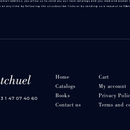
 email address, you allow us to send you our next catalogs and you read and accept
 at any time by following the unsubscribe links or by sending us a request to
lib
Home
Cart
Catalogs
My account
Books
Privacy Poli
33 1 47 07 40 60
Contact us
Terms and c