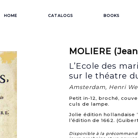
HOME
CATALOGS
BOOKS
MOLIERE (Jean-
L’Ecole des mar
sur le théatre d
Amsterdam, Henri Wets
Petit in-12, broché, cou
culs de lampe.
Jolie édition hollandaise
l’édition de 1662. (Guibert
Disponible à la précommande. 