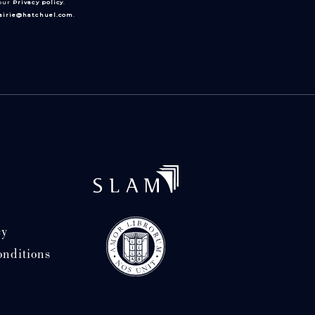
 our
Privacy policy
.
rairie@hatchuel.com
.
cy
onditions