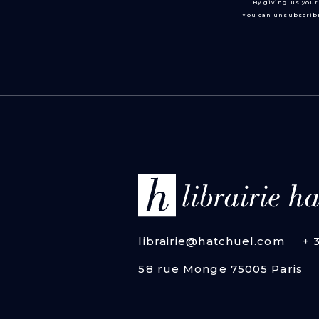
By giving us your
You can unsubscribe
librairie@hatchuel.com
+ 
58 rue Monge 75005 Paris