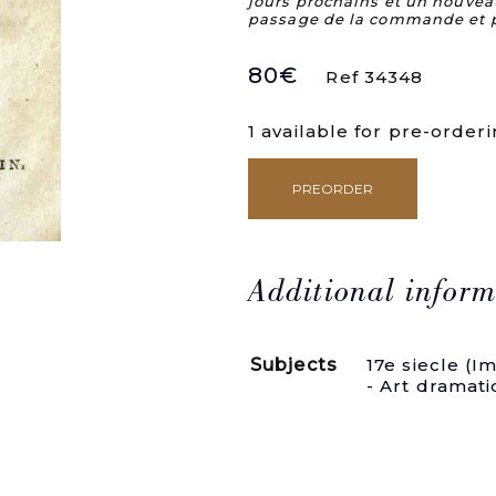
jours prochains et un nouvea
passage de la commande et 
80
€
Ref 34348
1 available for pre-order
PREORDER
L'Ecole
des
maris,
Comédie.
Représentée
Additional inform
sur
le
théatre
Subjects
17e siecle (I
du
- Art dramat
Palais
Royal.
quantity