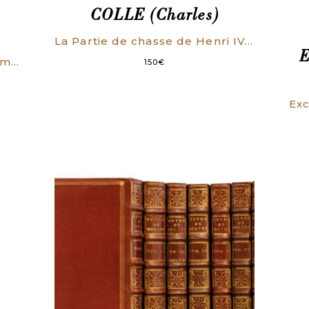
COLLE (Charles)
La Partie de chasse de Henri IV, Comédie En trois Actes & en Prose (…).
E
Un Mariage sous Louis XV. Comédie en cinq actes. Représenté pour la première fois sur le Théâtre-Français le 1er juin 1841.
150
€