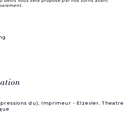
u devis vous sera proposé par nos soins avant
paiement.
ing
ation
mpressions du)
,
Imprimeur - Elzevier
,
Theatre
ique