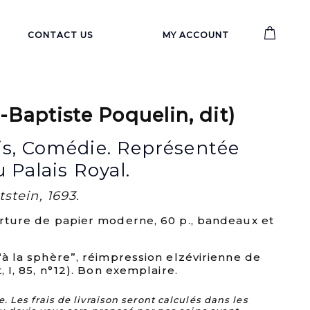
CONTACT US
MY ACCOUNT
Baptiste Poquelin, dit)
is, Comédie. Représentée
u Palais Royal.
tein, 1693.
verture de papier moderne, 60 p., bandeaux et
 “à la sphère”, réimpression elzévirienne de
, I, 85, n°12). Bon exemplaire.
Les frais de livraison seront calculés dans les