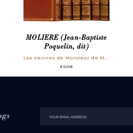
MOLIERE (Jean-Baptiste
Poquelin, dit)
Les oeuvres de Monsieur de Molière. Reveuës, corrigées & augmentées. Enrichies de figures en taille-douce. [Suivi de: “Les Oeuvres posthumes” pour les volumes VII et VIII].
8.500
€
ogs