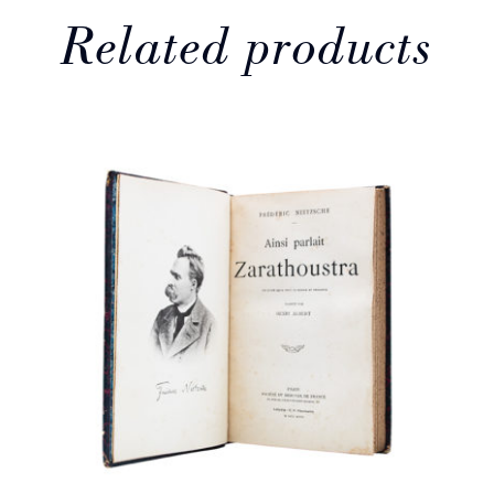
servent.
quantity
Related products