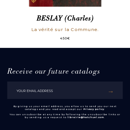
BESLAY (Charles)
La vérité sur la Commune.
450
€
Receive our future catalogs
By giving us your email address, you allow us to send you our next
catalogs and you read and accept our
Privacy policy
.
You can unsubscribe at any time by following the unsubscribe links or
by sending us a request to
librairie@hatchuel.com
.