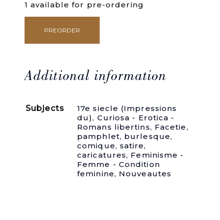
1 available for pre-ordering
PREORDER
Le
Tableau
des
Piperies
des
Additional information
femmes
mondaines.
Où
Subjects
17e siecle (Impressions
par
du)
,
Curiosa - Erotica -
plusieurs
Romans libertins
,
Facetie,
histoires,
pamphlet, burlesque,
se
comique, satire,
voyent
caricatures
,
Feminisme -
les
Femme - Condition
ruses
feminine
,
Nouveautes
&
artifices
dont
elles
se