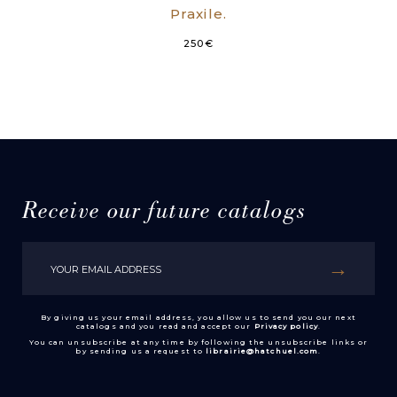
Praxile.
250
€
Receive our future catalogs
By giving us your email address, you allow us to send you our next
catalogs and you read and accept our
Privacy policy
.
You can unsubscribe at any time by following the unsubscribe links or
by sending us a request to
librairie@hatchuel.com
.