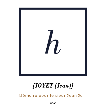
[JOYET (Jean)]
Mémoire pour le sieur Jean Joyet Maître fondeur, de la ville de Marseille, demandeur en requête principale du 14 novembre 1763, & en requêtes incidentes des 11 janvier & 29 mai 1764, & en réception d’expédient contre les sieurs Syndics des créanciers préférables sur la Frégate de la Fortune, ses agrêts & apparaux, défendeurs.
60
€