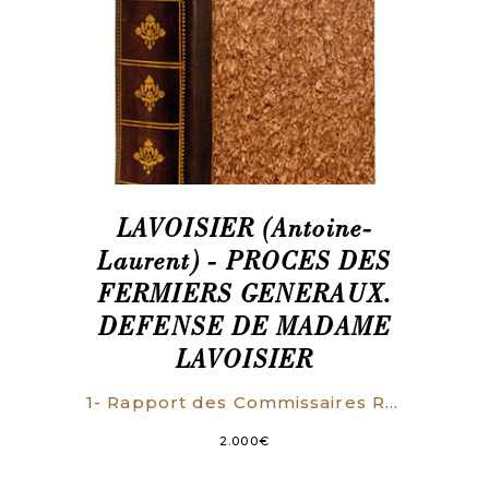
LAVOISIER (Antoine-
Laurent) - PROCES DES
FERMIERS GENERAUX.
DEFENSE DE MADAME
LAVOISIER
1- Rapport des Commissaires Réviseurs des trois Compagnies de Finances, Aux Représentans du peuple, chargés de surveiller leurs travaux, & lû aux Comités des Finances & de Comptabilité. Imprimé par ordre de la Convention Nationale [16 Floréal an II, 5 mai 1794]. S.l.n.d. [Paris, 1794]. 187 p., 8 tableaux dépliants. 2- DUPIN (Antoine). Rapport fait au nom des Comités de Sûreté Générale, des Finances et de lExamen des Comptes réunis à la commission, sur ladministration des ci-devant Fermiers-généraux. Dans la séance du 16 floréal, lan 2 de la République (…). Imprimé par ordre de la Convention Nationale. S.l.n.d. [Paris, 1794]. 24 p. 3- DUPIN (Antoine). Motion dordre et exposé fidel [sic] de tout ce qui sest passé dans laffaire des Fermiers-généraux, assassinés par la faction Robespierre et ses complices le 16 floréal An II, par le Tribunal révolutionnaire. Paris, Imprimerie Nationale, floréal an III (1795). 12 p. 4- LAVOISIER (Marie-Anne-Pierrette PAULZE, épouse), MONTCLOUX (Georges, fils), etc. Dénonciation présentée au Comité de Législation de la Convention Nationale contre le Représentant du Peuple Dupin; Par les Veuves et Enfans des ci-devant Fermiers-généraux. Paris, chez Du Pont, an III (juillet 1795). 54 p., (1) f. de table des matières. 5- DUPIN (Antoine). Réponse à la Dénonciation présentée par les Veuves et Enfans des ci-devant Fermiers-généraux par le citoyen Dupin, représentant du peuple. [Paris], Imprimerie Nationale, s.d. [juillet 1795]. 44 p. 6- LAVOISIER (Marie-Anne-Pierrette PAULZE, épouse), MONTCLOUX (Georges, fils), etc. Seconde addition à la dénonciation présentée Contre Dupin, au Comité de Législation; Par les Veuves et Enfans des ci-devant Fermiers-généraux. Paris, chez Du Pont, an III [juillet 1795]. 14 p. 7- ROY (Antoine). Réclamations des Créanciers des ci-devant Fermiers-généraux, et des Intéressés à la liquidation des créances de la République sur leurs biens. N° Ier (à VII). [Paris], Imprimerie de Ballard, [1794-1795]. 7 pièces, numérotées I à VII, 8, 43, 11, 21, 12, 11 et 16 p.
2.000
€