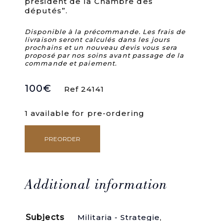
président de la Chambre des
députés”.
Disponible à la précommande. Les frais de
livraison seront calculés dans les jours
prochains et un nouveau devis vous sera
proposé par nos soins avant passage de la
commande et paiement.
100
€
Ref 24141
1 available for pre-ordering
PREORDER
Marseille
révolutionnaire.
L'armée-
nation
(1789-
Additional information
1793).
quantity
Subjects
Militaria - Strategie
,