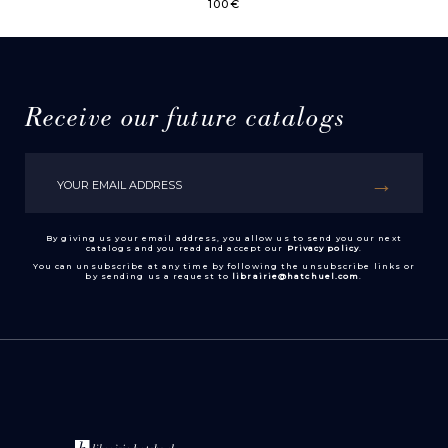
100
€
Receive our future catalogs
By giving us your email address, you allow us to send you our next
catalogs and you read and accept our
Privacy policy
.
You can unsubscribe at any time by following the unsubscribe links or
by sending us a request to
librairie@hatchuel.com
.