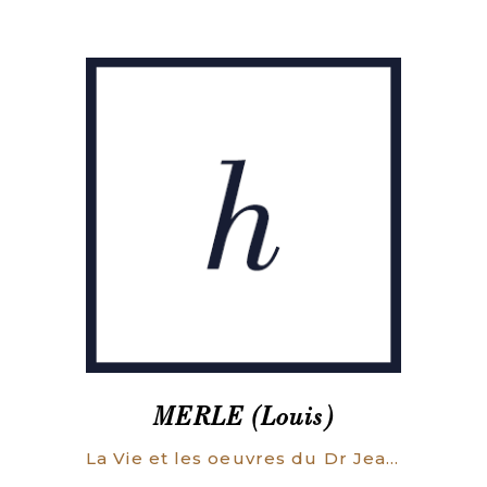
MERLE (Louis)
La Vie et les oeuvres du Dr Jean-Gabriel Gallot (1744-1794). Médecin des épidémies, membre associé de la Société royale de médecine, député du Poitou aux États-Généraux de 1789, secrétaire du Comité de salubrité de l’Assemblée nationale constituante