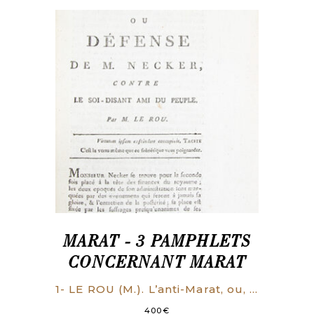
MARAT - 3 PAMPHLETS
CONCERNANT MARAT
1- LE ROU (M.). L’anti-Marat, ou, Défense de M. Necker, contre le soi-disant Ami du Peuple. [Paris], Imprimerie de Guillaume Junior, [déc. 1789]. 30 p. 2- [ESTIENNE (Antoine)]. Réflexions d’un Habitant du Fauxbourg Saint-Marceau [sic], pour servir de suite à la dénonciation du même Fauxbourg, à celui de Saint-Antoine. Paris, Imprimerie de Champigny, lib. rue Hautefeuille, n° 36, 1790. 7 p. 3- Un Aristocrate n’a pas le temps de jouer. [Paris], Imprimerie des Jacobins Saint-Honoré, [1790]. 7 p.
400
€