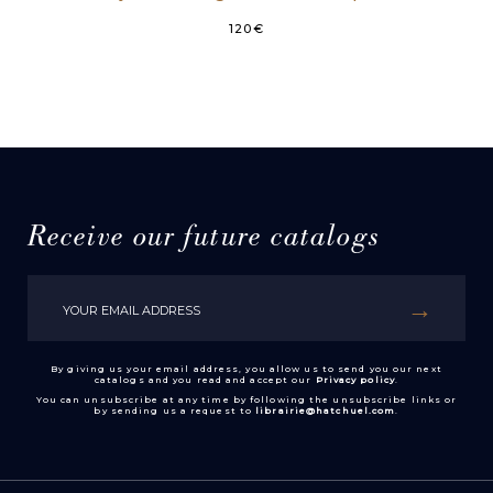
120
€
Receive our future catalogs
By giving us your email address, you allow us to send you our next
catalogs and you read and accept our
Privacy policy
.
You can unsubscribe at any time by following the unsubscribe links or
by sending us a request to
librairie@hatchuel.com
.