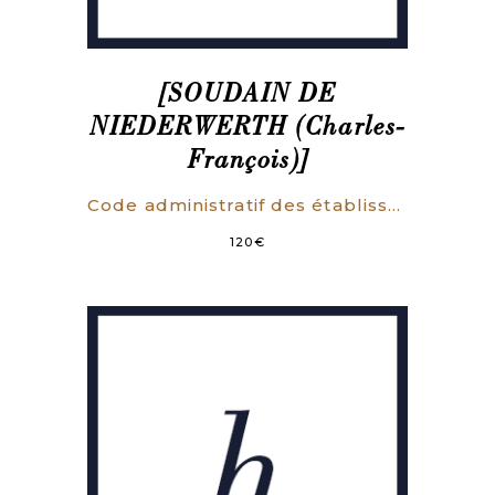
[SOUDAIN DE
NIEDERWERTH (Charles-
François)]
Code administratif des établissemens de bienfaisance, ou Recueil complet des lois, arrêtés et règlemens en vigueur en Belgique, concernant les hospices, les bureaux de bienfaisance, les monts-de-piété, le régime des enfans trouvés, les insensés, les indigens en général, les dépôts de mendicité, les colonies agricoles et l’hospice royal de Messines ; précédé d’une table chronologique, et suivi d’une table générale des matières et d’un catalogue des principaux ouvrages publiés sur les institutions de charité. Recueil approuvé par le gouvernement (…).
120
€