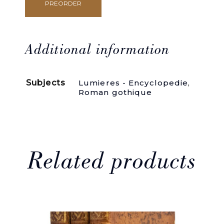
PREORDER
Sidney
et
Volsan,
histoire
anglaise.
Additional information
quantity
Subjects
Lumieres - Encyclopedie
,
Roman gothique
Related products