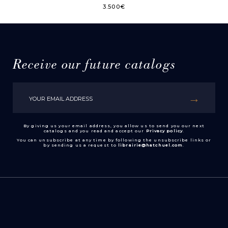
3.500
€
Receive our future catalogs
By giving us your email address, you allow us to send you our next
catalogs and you read and accept our
Privacy policy
.
You can unsubscribe at any time by following the unsubscribe links or
by sending us a request to
librairie@hatchuel.com
.