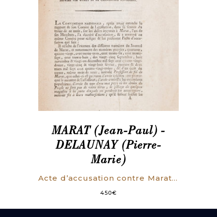
MARAT (Jean-Paul) -
DELAUNAY (Pierre-
Marie)
Acte d’accusation contre Marat, Député à la Convention Nationale. Du 20 avril 1793.
450
€