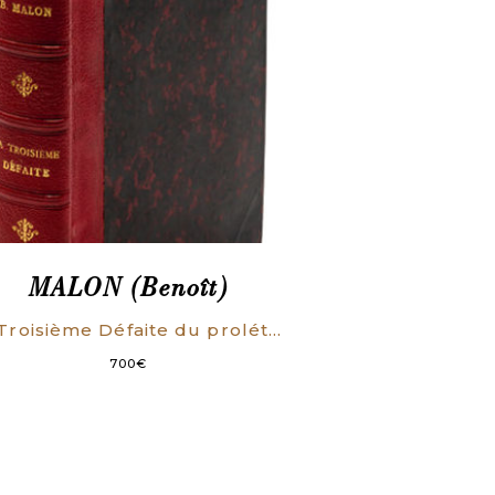
MALON (Benoît)
La Troisième Défaite du prolétariat français.
700
€