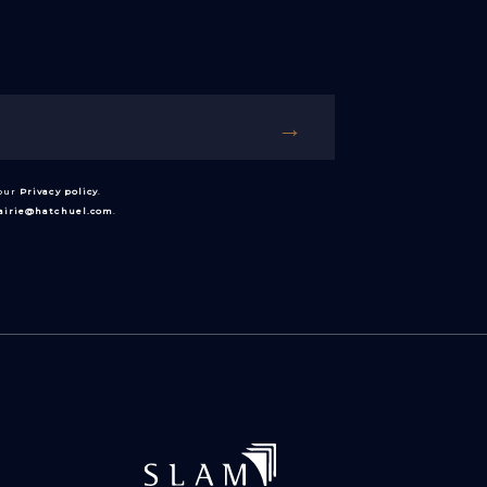
 our
Privacy policy
.
rairie@hatchuel.com
.