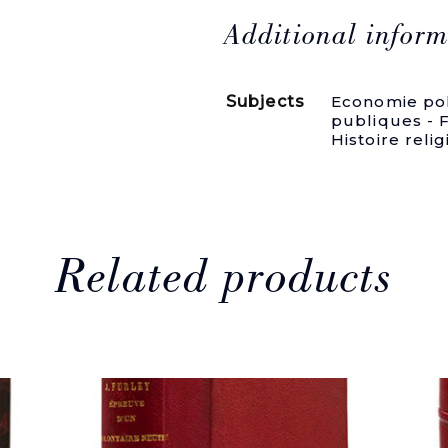
l'Évêque
d'Autun
Additional inform
[Talleyrand],
sur
la
Subjects
Economie pol
vente
publiques - F
des
Histoire reli
biens
domaniaux.
Du
13
Juin
1790.
quantity
Related products