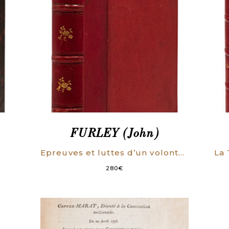
FURLEY (John)
.
Epreuves et luttes d’un volontaire neutre. Traduit de l’anglais par Mme E. de Villers.
280
€