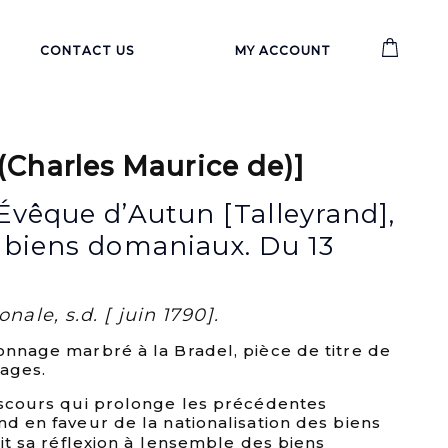
CONTACT US
MY ACCOUNT
Charles Maurice de)]
’Évêque d’Autun [Talleyrand],
s biens domaniaux. Du 13
nale, s.d. [ juin 1790].
onnage marbré à la Bradel, pièce de titre de
pages.
discours qui prolonge les précédentes
nd en faveur de la nationalisation des biens
git sa réflexion à lensemble des biens