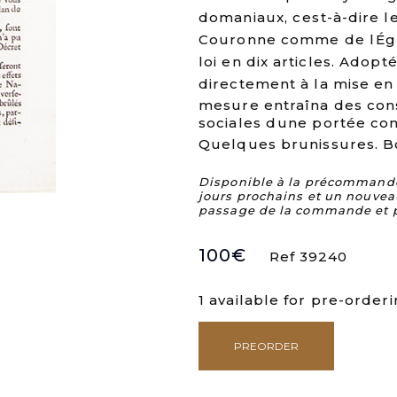
domaniaux, cest-à-dire le
Couronne comme de lÉgli
loi en dix articles. Adop
directement à la mise en 
mesure entraîna des con
sociales dune portée con
Quelques brunissures. Bo
Disponible à la précommande. 
jours prochains et un nouvea
passage de la commande et 
100
€
Ref 39240
1 available for pre-order
PREORDER
Opinion
de
M.