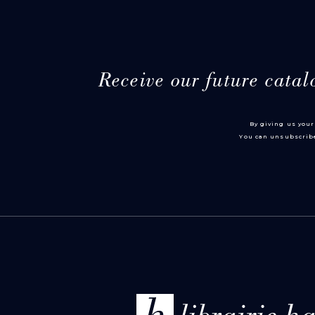
Receive our future catal
By giving us your
You can unsubscribe