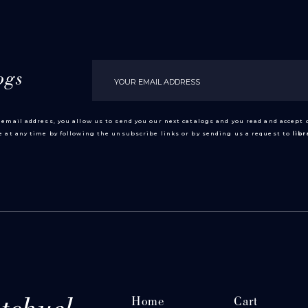
ogs
 email address, you allow us to send you our next catalogs and you read and accept
 at any time by following the unsubscribe links or by sending us a request to
lib
Home
Cart