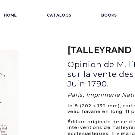
HOME
CATALOGS
BOOKS
[TALLEYRAND (
Opinion de M. l
sur la vente de
Juin 1790.
Paris, Imprimerie Natio
In-8 (202 x 130 mm), cart
veau havane en long, 11 
Édition originale de ce 
interventions de Talleyra
ecclésiastiques. Il y élar