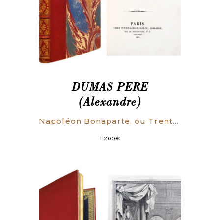
DUMAS PERE
(Alexandre)
Napoléon Bonaparte, ou Trente ans de lhistoire de France. Drame en six actes.
1.200
€