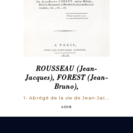
ROUSSEAU (Jean-
Jacques), FOREST (Jean-
Bruno),
1- Abrégé de la vie de Jean-Jacques Rousseau, citoyen de Genève, tiré de ses Confessions et de ses autres ouvrages. Paris, Chez les libraires associés, 1808. (1) f., 218 p. 2- La Nouvelle Heloïse de J.-J. Rousseau, citoyen de Genève, Mise en scène pour former un Drame en cinq Actes. Paris, Chez les libraires associés, 1806. viii, 111 p. titre inclus.
400
€