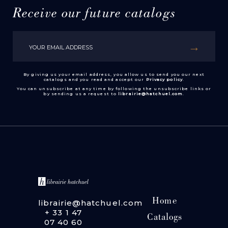
Receive our future catalogs
By giving us your email address, you allow us to send you our next
catalogs and you read and accept our
Privacy policy
.
You can unsubscribe at any time by following the unsubscribe links or
by sending us a request to
librairie@hatchuel.com
.
Home
librairie@hatchuel.com
+ 33 1 47
Catalogs
07 40 60