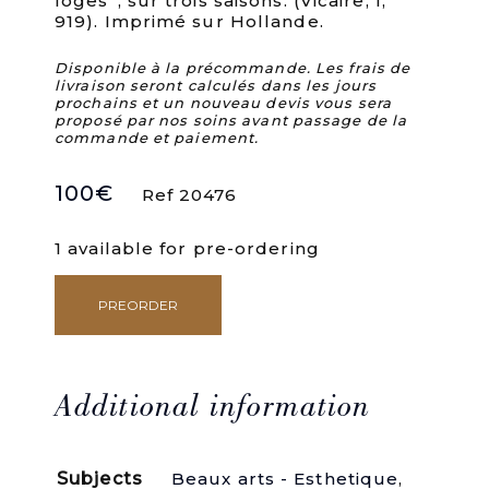
loges”, sur trois saisons. (Vicaire, I,
919). Imprimé sur Hollande.
Disponible à la précommande. Les frais de
livraison seront calculés dans les jours
prochains et un nouveau devis vous sera
proposé par nos soins avant passage de la
commande et paiement.
100
€
Ref 20476
1 available for pre-ordering
PREORDER
Les
abonnés
de
l'Opéra
(1783
Additional information
-
1786).
quantity
Subjects
Beaux arts - Esthetique
,