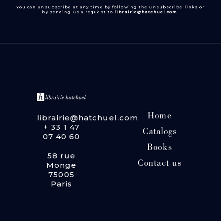
You can unsubscribe at any time by following the unsubscribe links or
by sending us a request to
librairie@hatchuel.com
.
Home
librairie@hatchuel.com
+ 33 1 47
Catalogs
07 40 60
Books
58 rue
Contact us
Monge
75005
Paris