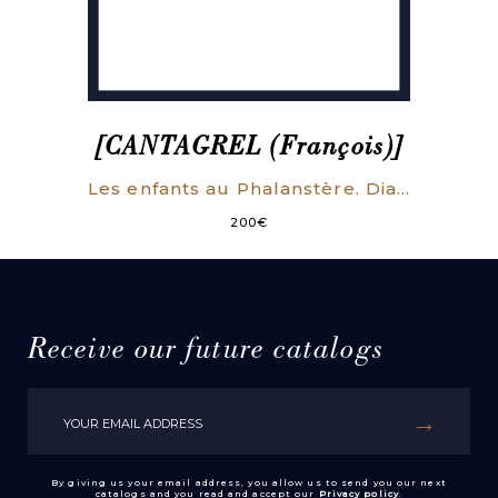
[CANTAGREL (François)]
Les enfants au Phalanstère. Dialogue familier sur l’éducation.
200
€
Receive our future catalogs
By giving us your email address, you allow us to send you our next
catalogs and you read and accept our
Privacy policy
.