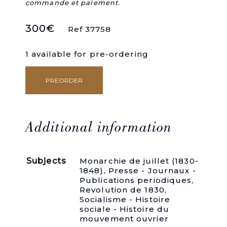
commande et paiement.
300
€
Ref 37758
1 available for pre-ordering
PREORDER
La
vérité
sur
le
Parti
Additional information
Démocratique.
quantity
Subjects
Monarchie de juillet (1830-
1848)
,
Presse - Journaux -
Publications periodiques
,
Revolution de 1830
,
Socialisme - Histoire
sociale - Histoire du
mouvement ouvrier