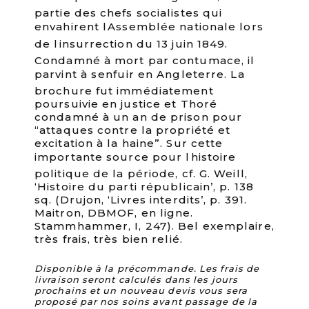
partie des chefs socialistes qui
envahirent lAssemblée nationale lors
de linsurrection du 13 juin 1849.
Condamné à mort par contumace, il
parvint à senfuir en Angleterre. La
brochure fut immédiatement
poursuivie en justice et Thoré
condamné à un an de prison pour
“attaques contre la propriété et
excitation à la haine”. Sur cette
importante source pour lhistoire
politique de la période, cf. G. Weill,
‘Histoire du parti républicain’, p. 138
sq. (Drujon, ‘Livres interdits’, p. 391.
Maitron, DBMOF, en ligne.
Stammhammer, I, 247). Bel exemplaire,
très frais, très bien relié.
Disponible à la précommande. Les frais de
livraison seront calculés dans les jours
prochains et un nouveau devis vous sera
proposé par nos soins avant passage de la