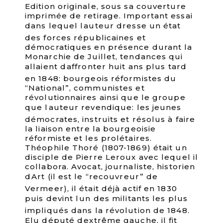
Edition originale, sous sa couverture
imprimée de retirage. Important essai
dans lequel lauteur dresse un état
des forces républicaines et
démocratiques en présence durant la
Monarchie de Juillet, tendances qui
allaient daffronter huit ans plus tard
en 1848: bourgeois réformistes du
“National”, communistes et
révolutionnaires ainsi que le groupe
que lauteur revendique: les jeunes
démocrates, instruits et résolus à faire
la liaison entre la bourgeoisie
réformiste et les prolétaires.
Théophile Thoré (1807-1869) était un
disciple de Pierre Leroux avec lequel il
collabora. Avocat, journaliste, historien
dArt (il est le “recouvreur” de
Vermeer), il était déjà actif en 1830
puis devint lun des militants les plus
impliqués dans la révolution de 1848.
Elu député dextrême gauche, il fit