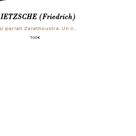
IETZSCHE (Friedrich)
Ainsi parlait Zarathoustra. Un livre pour tous et pour personne.
700
€