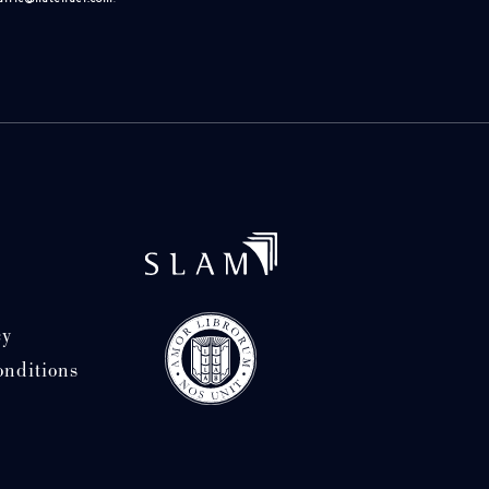
cy
onditions