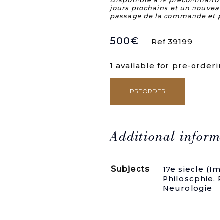
Disponible à la précommande. 
jours prochains et un nouvea
passage de la commande et 
500
€
Ref 39199
1 available for pre-order
PREORDER
De
Alea
libri
duo.
quantity
Additional inform
Subjects
17e siecle (I
Philosophie
,
Neurologie