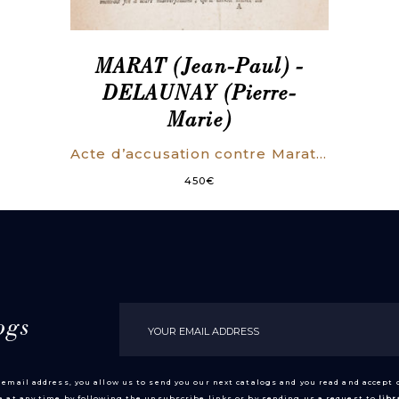
MARAT (Jean-Paul) -
DELAUNAY (Pierre-
Marie)
Acte d’accusation contre Marat, Député à la Convention Nationale. Du 20 avril 1793.
450
€
ogs
 email address, you allow us to send you our next catalogs and you read and accept
 at any time by following the unsubscribe links or by sending us a request to
lib