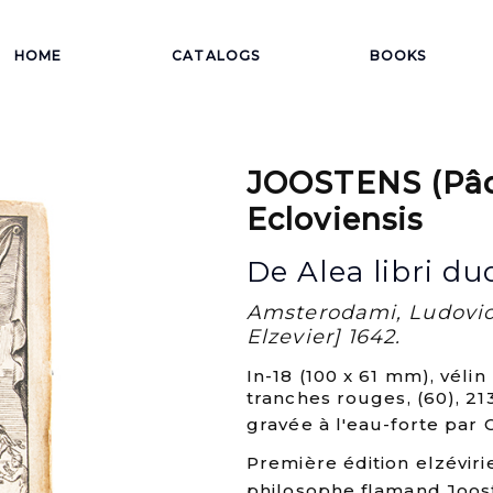
HOME
CATALOGS
BOOKS
JOOSTENS (Pâqu
Ecloviensis
De Alea libri du
Amsterodami, Ludovic
Elzevier] 1642.
In-18 (100 x 61 mm), vélin
tranches rouges, (60), 213 
gravée à l'eau-forte par C
Première édition elzéviri
philosophe flamand Jooste