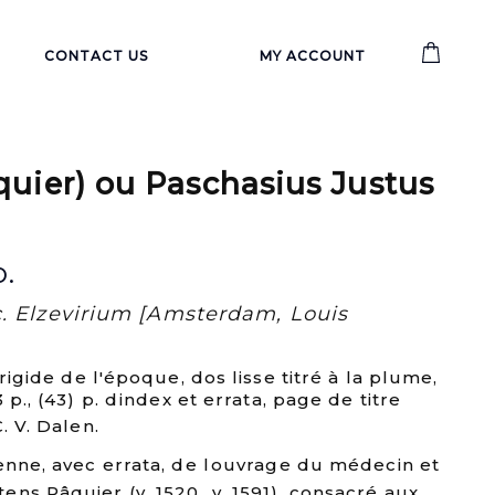
CONTACT US
MY ACCOUNT
ier) ou Paschasius Justus
o.
. Elzevirium [Amsterdam, Louis
 rigide de l'époque, dos lisse titré à la plume,
p., (43) p. dindex et errata, page de titre
. V. Dalen.
enne, avec errata, de louvrage du médecin et
ns Pâquier (v. 1520  v. 1591), consacré aux