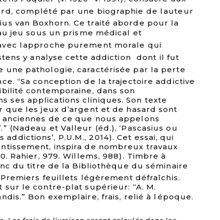
rd, complété par une biographie de lauteur
us van Boxhorn. Ce traité aborde pour la
 au jeu sous un prisme médical et
avec lapproche purement morale qui
stens y analyse cette addiction  dont il fut
 une pathologie, caractérisée par la perte
ce. “Sa conception de la trajectoire addictive
ibilité contemporaine, dans son
ses applications cliniques. Son texte
r que les jeux d’argent et de hasard sont
s anciennes de ce que nous appelons
” (Nadeau et Valleur (éd.), ‘Pascasius ou
dictions’, P.U.M., 2014). Cet essai, qui
ntissement, inspira de nombreux travaux
10. Rahier, 979. Willems, 988). Timbre à
anc du titre de la Bibliothèque du séminaire
. Premiers feuillets légèrement défraîchis.
sur le contre-plat supérieur: “A. M.
dis.” Bon exemplaire, frais, relié à lépoque.