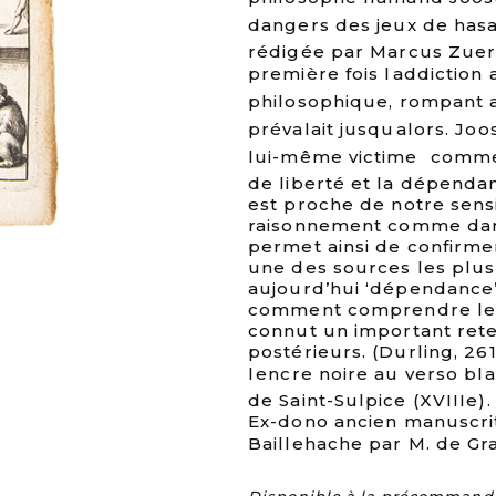
dangers des jeux de hasa
rédigée par Marcus Zueri
première fois laddiction
philosophique, rompant 
prévalait jusqualors. Joo
lui-même victime  comme
de liberté et la dépendan
est proche de notre sens
raisonnement comme dans 
permet ainsi de confirme
une des sources les plu
aujourd’hui ‘dépendance’.
comment comprendre les ad
connut un important rete
postérieurs. (Durling, 26
lencre noire au verso bl
de Saint-Sulpice (XVIIIe)
Ex-dono ancien manuscrit 
Baillehache par M. de Gran