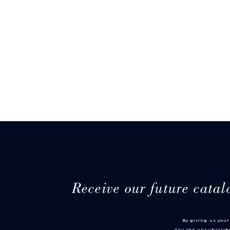
Receive our future catal
By giving us your
You can unsubscribe