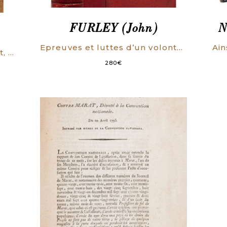
FURLEY (John)
N
)
Epreuves et luttes d’un volontaire neutre. Traduit de l’anglais par Mme E. de Villers.
Mémoires de Charles Perrault, de l’Académie Françoise, et premier Commis des bâtimens du Roi. Contenant beaucoup de particularités & d’Anecdotes intéressantes du ministère de M. Colbert.
280
€