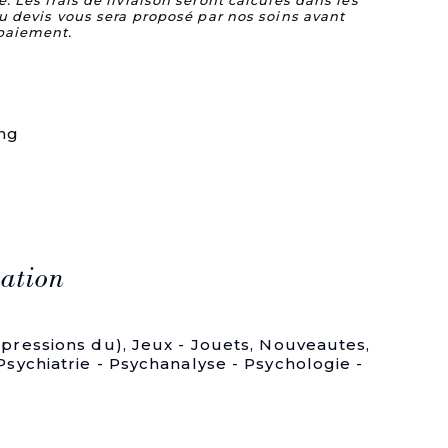
Les frais de livraison seront calculés dans les
u devis vous sera proposé par nos soins avant
paiement.
ing
ation
mpressions du)
,
Jeux - Jouets
,
Nouveautes
,
Psychiatrie - Psychanalyse - Psychologie -