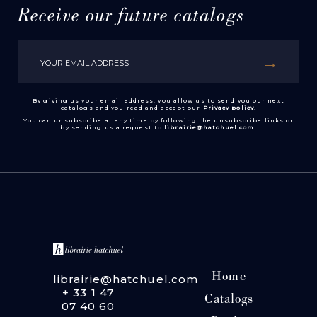
Receive our future catalogs
By giving us your email address, you allow us to send you our next
catalogs and you read and accept our
Privacy policy
.
You can unsubscribe at any time by following the unsubscribe links or
by sending us a request to
librairie@hatchuel.com
.
Home
librairie@hatchuel.com
+ 33 1 47
Catalogs
07 40 60