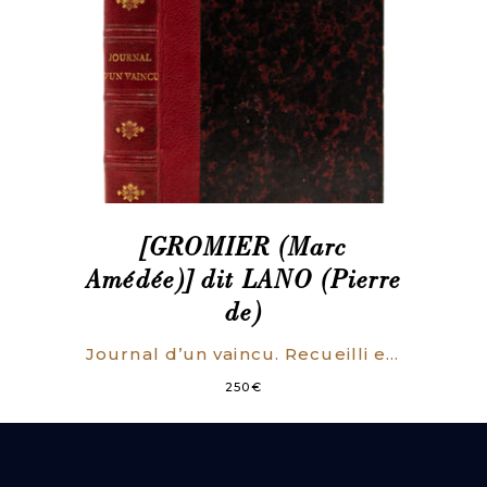
[GROMIER (Marc
Amédée)] dit LANO (Pierre
de)
Journal d’un vaincu. Recueilli et publié par Pierre de Lano.
250
€