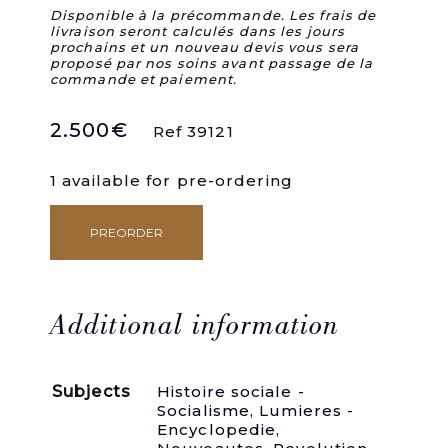
Disponible à la précommande. Les frais de
livraison seront calculés dans les jours
prochains et un nouveau devis vous sera
proposé par nos soins avant passage de la
commande et paiement.
2.500
€
Ref 39121
1 available for pre-ordering
PREORDER
1-
Offrande
à
la
Patrie,
Additional information
ou
Discours
au
Subjects
Histoire sociale -
Tiers-
Socialisme
,
Lumieres -
Etat
Encyclopedie
,
de