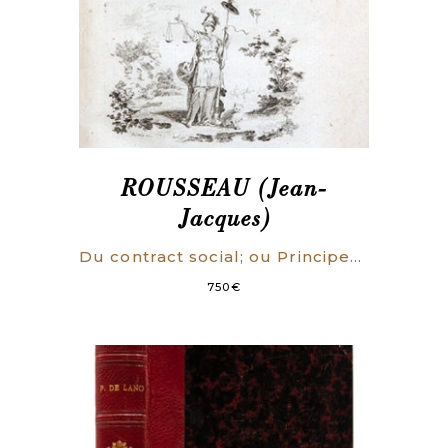
62
pages.
quantity
ROUSSEAU (Jean-
Jacques)
Du contract social; ou Principes du Droit politique. Par J.J. Rousseau, citoyen de Genève. [i.e. Contrat social].
750
€