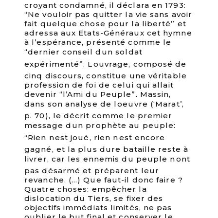
croyant condamné, il déclara en 1793:
“Ne vouloir pas quitter la vie sans avoir
fait quelque chose pour la liberté” et
adressa aux Etats-Généraux cet hymne
à l’espérance, présenté comme le
“dernier conseil dun soldat
expérimenté”. Louvrage, composé de
cinq discours, constitue une véritable
profession de foi de celui qui allait
devenir “l’Ami du Peuple”. Massin,
dans son analyse de loeuvre (‘Marat’,
p. 70), le décrit comme le premier
message dun prophète au peuple:
“Rien nest joué, rien nest encore
gagné, et la plus dure bataille reste à
livrer, car les ennemis du peuple nont
pas désarmé et préparent leur
revanche. (…) Que faut-il donc faire ?
Quatre choses: empêcher la
dislocation du Tiers, se fixer des
objectifs immédiats limités, ne pas
oublier le but final et conserver le