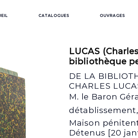
EIL
CATALOGUES
OUVRAGES
LUCAS (Charles)
bibliothèque p
DE LA BIBLIOTHEQUE PERSONNELLE DE CHARLES LUCAS. 1er VOLUME : 1- Lettre à M. le Baron Gérando, Conseiller dEtat. Projet détablissement, par souscriptions, dune Maison pénitentiaire pour les jeunes Détenus [20 janvier 1833]. Paris, Imprimerie de A. Henry, (1833).16 p. 2- Extrait du compte-rendu de la séance publique du 22 avril 1839. Société de la Morale Chrétienne. (Paris), Imprimerie de A. Henry, (1839). 46, (2) p. 3- Des moyens et des conditions dune réforme pénitentiaire en France. Paris, Au bureau de la Revue de Législation, 1840. xxi, 108 p. 4- Compte-rendu dune réunion préparatoire pour la formation dune société de patronage pour les jeunes libérés de la maison pénitentiaire de Fontevrault. Paris, Cosson, (1840). 20 p. 5- Exposé de létat de la question pénitentiaire en Europe et aux Etats-Unis. Suivi dobservations de MM. De Tocqueville, Ch. Lucas et Béranger. Extraites de compte rendu des travaux de lAcadémie. Paris, Imprimerie Panckoucke, 1844. jv, 129 p. Contient la retranscription de la discussion entre Ch. Lucas et Tocqueville, sous forme de questions / réponses. 2e VOLUME : 1- HELLO (J.). Notice sur la colonie agricole dessai du Val-dYèvre, près Bourges (Cher). Paris, Imprimerie de Hennuyer et Cie, [1850]. 32 p. L’auteur était inspecteur général des prisons. 2- HELLO (J.). Des Colonies agricoles pénitentiaires ou considérations morales et pratiques sur la loi déducation et de patronage des jeunes détenus du 5 août 1850 et sur le projet de règlement du 31 mars 1864 relatif à lexécution de cette loi. Paris, Cotillon, 1865. (2) f., 64 p. 3- SELLON (Valentine de). La Peine de mort au vingtième siècle. Paris, Guillaumin et Cie, 1877. viii, 54, (1) p. de table. 4- Bulletin de la Société générale des Prisons autorisée par décret du 22 mai 1877 [Première année. Séances présidées par Charles Lucas]. Paris, Imprimerie centrale des chemins de fer, A. Chaix et Cie, 1877. 124 p. 5- OLIVECRONA (Knut). La Colonie dessai du Val-dYèvre et la théorie de lamendement de lenfant par la terre et de la terre par lenfant. Paris, Guillaumin et Cie, A. Durand & Pedone-Lauriel, Octobre 1878. 64 p. 6- OLIVECRONA (Knut) et LUCAS (Charles). Rapport au congrès pénitentiaire de Stockholm sur le mouvement progressif de la réforme pénitentiaire de 1872 à 1878 daprès les communications successives de M. Ch. Lucas à lInstitut de France. Paris, Imprimerie centrale des Chemins de fer, A. Chaix et Cie, [1879]. 8 p. 7- BUJON (Pierre). Le Congrès international pénitentiaire de Stockholm (I). Paris, Guillaumin et Cie, 1878. 15 p. Tiré-à-part du Journal des Économistes (déc. 1878) 8- BUJON (Pierre). Le Congrès pénitentiaire international de Stockholm (II). Paris, A. Cotillon et Cie, 1880. 15 p. Tiré-à-part de la Revue Critique de Législation et de Jurisprudence. 9- BUJON (Pierre). La Science pénitentiaire au congrès de Stockholm. Paris, A. Cotillon et Cie, 1880. 8 p. 10- BUJON (Pierre). « LUCAS (Charles-Jean-Marie) » : Extrait des notices biographiques et bibliographiques des membres de lInstitut de droit international. Paris, F. Pichon, A. Cotillon et Cie, s. d. 31 p. 3e VOLUME : 1- LUCAS (Charles). Discours prononcé au Banquet du Comice Agricole de lArrondissement de Bourges (30 août 1846). Bourges, Impr. Et Lith. de Jollet-Souchois, [1846]. 8 p. 2- LEZARDIERES (Charles de). Bénédiction et inauguration des bâtiments de la chapelle, de lécole et de linfirmerie à la colonie agricole du Val-dYèvre (Cher). Le 27 septembre 1857. Bourges, Imprimerie du Ve Ménagé, 1857. (1) f., 12 p. 3- Colonie agricole du Val-DYèvre. Cérémonie de la confirmation et visite de létablissement par Mgr lArchevêque de Bourges. 15 Avril 1860. Bourges, Imprimerie et Lithographie de Ve Jollet-Souchois, 1860. 7 p. 4- Réception à la chapelle de colonie du Val-dYèvre, par Mgr lArc