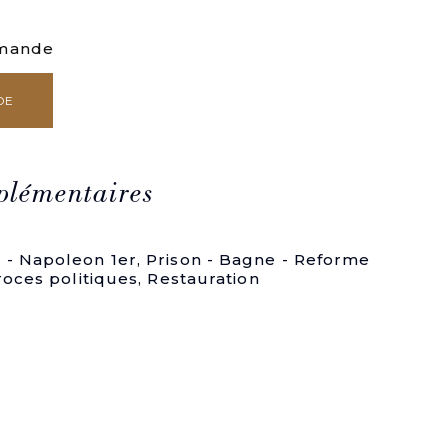
mmande
DE
plémentaires
 - Napoleon 1er
,
Prison - Bagne - Reforme
roces politiques
,
Restauration