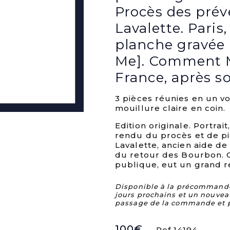
Procès des prév
Lavalette. Paris,
planche gravée p
Me]. Comment M.
France, après son
3 pièces réunies en un v
mouillure claire en coin.
Edition originale. Portra
rendu du procès et de p
Lavalette, ancien aide 
du retour des Bourbon. Ce
publique, eut un grand r
Disponible à la précommande. 
jours prochains et un nouvea
passage de la commande et 
100
€
Ref 14194