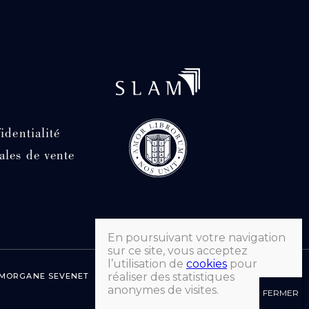
identialité
ales de vente
En poursuivant votre navigation
sur ce site, vous acceptez
l’utilisation de
cookies
pour
réaliser des statistiques
R MORGANE SEVENET
anonymes de visites.