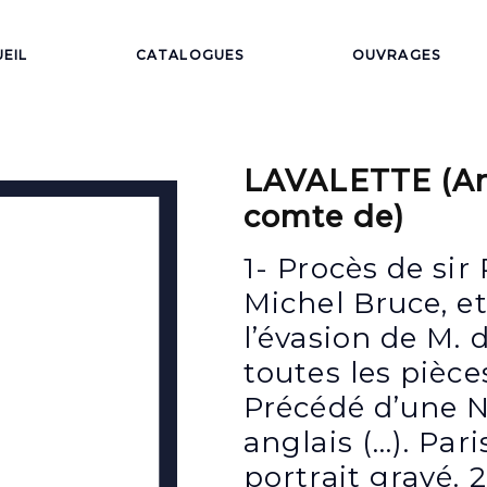
EIL
CATALOGUES
OUVRAGES
LAVALETTE (An
comte de)
1- Procès de si
Michel Bruce, e
l’évasion de M.
toutes les pièce
Précédé d’une No
anglais (…). Pari
portrait gravé. 2