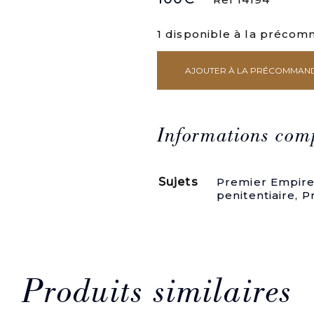
1 disponible à la préco
AJOUTER À LA PRÉCOMMAN
quantité
de
1-
Procès
de
Informations com
sir
Robert
Wilson,
Sujets
Premier Empire
Hutchinson,
penitentiaire
,
P
Michel
Bruce,
et
autres
accusés,
concernant
l'évasion
Produits similaires
de
M.