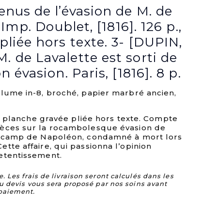
enus de l’évasion de M. de
 Imp. Doublet, [1816]. 126 p.,
liée hors texte. 3- [DUPIN,
 de Lavalette est sorti de
 évasion. Paris, [1816]. 8 p.
olume in-8, broché, papier marbré ancien,
it, planche gravée pliée hors texte. Compte
ièces sur la rocambolesque évasion de
de camp de Napoléon, condamné à mort lors
tte affaire, qui passionna l’opinion
etentissement.
Les frais de livraison seront calculés dans les
u devis vous sera proposé par nos soins avant
paiement.