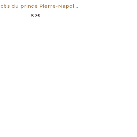
Procès du prince Pierre-Napoléon Bonaparte devant la Haute Cour de justice séant à Tours [Mars 1870]. Seul compte rendu complet sténographié par M.G. Lemarchand.
100
€