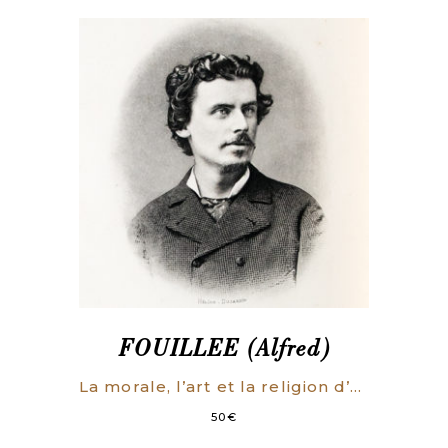
novembre
1898,
28
janvier
et
3
février
1899).
FOUILLEE (Alfred)
La morale, l’art et la religion d’après M. Guyau.
50
€