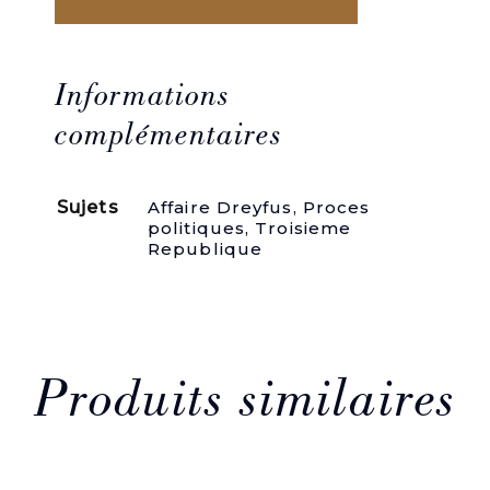
quantité
de
Le
général
Roget
Informations
et
Dreyfus,
complémentaires
étude
critique
sur
Sujets
Affaire Dreyfus
,
Proces
la
politiques
,
Troisieme
déposition
Republique
du
général
Roget
devant
la
Cour
de
Produits similaires
cassation
(21,
22,
23,
24