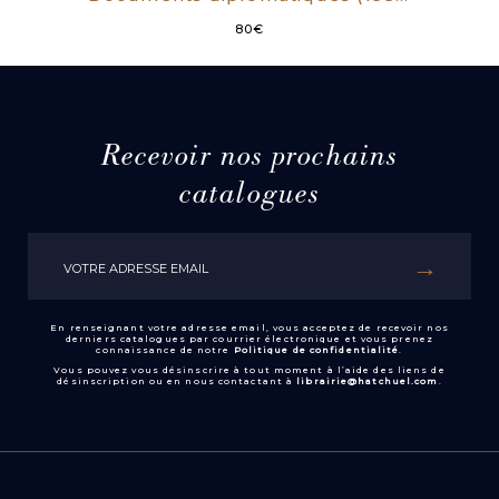
80
€
Recevoir nos prochains
catalogues
En renseignant votre adresse email, vous acceptez de recevoir nos
derniers catalogues par courrier électronique et vous prenez
connaissance de notre
Politique de confidentialité
.
Vous pouvez vous désinscrire à tout moment à l’aide des liens de
désinscription ou en nous contactant à
librairie@hatchuel.com
.