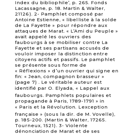
Index du bibliophile’, p. 265. Fonds
Lacassagne, p. 18. Martin & Walter,
21126). 2- Pamphlet composé par
Antoine Estienne, « libelliste à la solde
de La Fayette » pour répondre aux
attaques de Marat. « L’Ami du Peuple »
avait appelé les ouvriers des
faubourgs à se mobiliser contre La
Fayette et ses partisans accusés de
vouloir imposer la distinction entre
citoyens actifs et passifs. Le pamphlet
se présente sous forme de
« Réflexions » d’un ouvrier qui signe en
fin: « Jean, compagnon brasseur »
(page 7) . Le véritable auteur est
identifié par O. Elyada, « Lappel aux
faubourgs. Pamphlets populaires et
propagande à Paris, 1789-1791 » in
« Paris et la Révolution. Lexception
française » (sous la dir. de M. Vovelle),
p. 185-200. (Martin & Walter, 17265.
Tourneux, 1521). 3- Violente
dénonciation de Marat et de ses