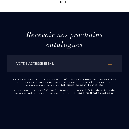
180
€
Recevoir nos prochains
catalogues
En renseignant votre adresse email, vous acceptez de recevoir nos
derniers catalogues par courrier électronique et vous prenez
connaissance de notre
Politique de confidentialité
.
Vous pouvez vous désinscrire à tout moment à l’aide des liens de
désinscription ou en nous contactant à
librairie@hatchuel.com
.