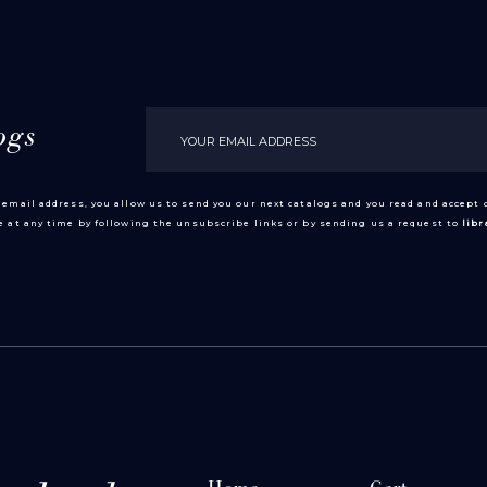
ogs
 email address, you allow us to send you our next catalogs and you read and accept
 at any time by following the unsubscribe links or by sending us a request to
lib