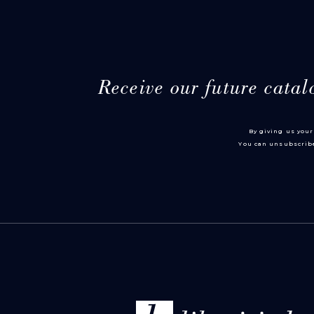
Receive our future catal
By giving us your
You can unsubscribe