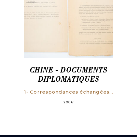
CHINE - DOCUMENTS
DIPLOMATIQUES
1- Correspondances échangées le 16 mai 1930, entre le comte de Martel, ambassadeur et ministre de la République française en Chine et Chengting T. Wang, ministre chinois des affaires étrangère (…). 2- Convention réglant les rapports entre la France et la Chine relativement à l’Indochine française et aux provinces chinoises limitrophes.
200
€