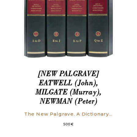
[NEW PALGRAVE]
EATWELL (John),
MILGATE (Murray),
NEWMAN (Peter)
The New Palgrave. A Dictionary of Economics. Edited by John Eatwell, Murray Milgate, Peter Newman.
500
€