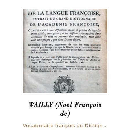
WAILLY (Noel François
de)
Vocabulaire françois ou Dictionnaire portatif de la langue françoise, Extrait du grand dictionnaire de l’Académie Françoise (…). Dernière édition, augmentée de tous les mots nouveaux adoptés par l’usage, ou que la Révolution a introduits dans la langue française (…). A laquelle on a joint une Table pour la Conjugaison (…) et un vocabulaire géographique contenant l’ancienne division de la France en trente-deux départements et la Nouvelle en quatre-vingt-dix-huit Départements.