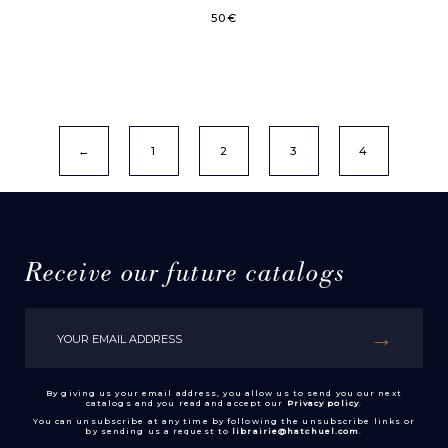
50
€
←
1
2
3
4
Receive our future catalogs
By giving us your email address, you allow us to send you our next
catalogs and you read and accept our
Privacy policy
.
You can unsubscribe at any time by following the unsubscribe links or
by sending us a request to
librairie@hatchuel.com
.