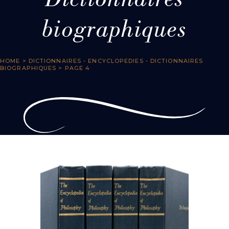
Dictionnaires
biographiques
HOME
>
DICTIONNAIRES - ENCYCLOPEDIES - DICTIONNAIRES
BIOGRAPHIQUES
> PAGE 4