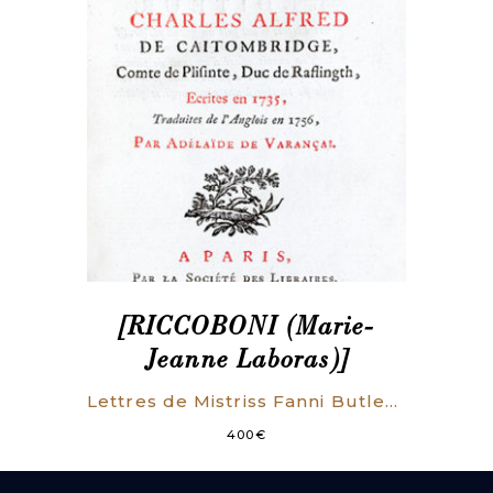
[RICCOBONI (Marie-
Jeanne Laboras)]
Lettres de Mistriss Fanni Butlerd à Milord Charles Alfred de Caitombridge, comte de Plisinte, duc de Raflingth, écrites en 1735, traduites de l’Anglais en 1756 par Adélaïde de Varançai [i.e. M.J. Riccoboni].
400
€