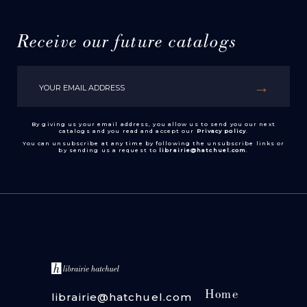
Receive our future catalogs
By giving us your email address, you allow us to send you our next
catalogs and you read and accept our
Privacy policy
.
You can unsubscribe at any time by following the unsubscribe links or
by sending us a request to
librairie@hatchuel.com
.
Home
librairie@hatchuel.com