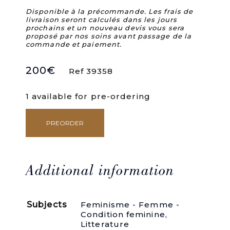
Disponible à la précommande. Les frais de
livraison seront calculés dans les jours
prochains et un nouveau devis vous sera
proposé par nos soins avant passage de la
commande et paiement.
200
€
Ref 39358
1 available for pre-ordering
PREORDER
Les
grandes
dames
(ENVOI
DE
Additional information
L'AUTEUR).
quantity
Subjects
Feminisme - Femme -
Condition feminine
,
Litterature