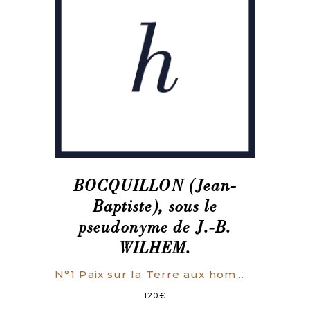
BOCQUILLON (Jean-
Baptiste), sous le
pseudonyme de J.-B.
WILHEM.
N°1 Paix sur la Terre aux hommes d’une bonne volonté (tableau in-folio daté du 31 décembre 1835). N°2 Il n’y aura plus de temps. Fin prochaine du monde actuel (brochure datée du 8 février 1836).
120
€