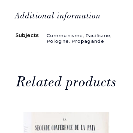
réclament
la
paix.
Additional information
Ok
.
nieco
Subjects
Communisme
,
Pacifisme
,
otarte.
Pologne
,
Propagande
Piecz.
Dzia
u
Propagandy
wydawnictwa
Ksi
ka
Related products
i
Wiedza,
numer
inwentarzowy
na
tylnej
ok
.
Na
przedniej