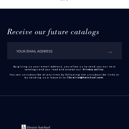
Receive our future catalogs
By giving us your email address, you allow us to send you our next
catalogs and you read and accept our
Privacy policy
.
You can unsubscribe at any time by following the unsubscribe links or
by sending us a request to
librairie@hatchuel.com
.