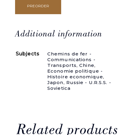
PREORDER
La
rénovation
de
l'Asie.
Sibérie
Additional information
-
Chine
-
Subjects
Chemins de fer -
Japon.
Communications -
quantity
Transports
,
Chine
,
Economie politique -
Histoire economique
,
Japon
,
Russie - U.R.S.S. -
Sovietica
Related products