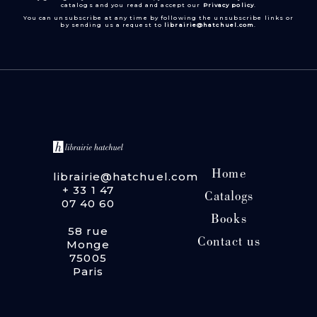
catalogs and you read and accept our
Privacy policy
.
You can unsubscribe at any time by following the unsubscribe links or
by sending us a request to
librairie@hatchuel.com
.
Home
librairie@hatchuel.com
+ 33 1 47
Catalogs
07 40 60
Books
58 rue
Contact us
Monge
75005
Paris