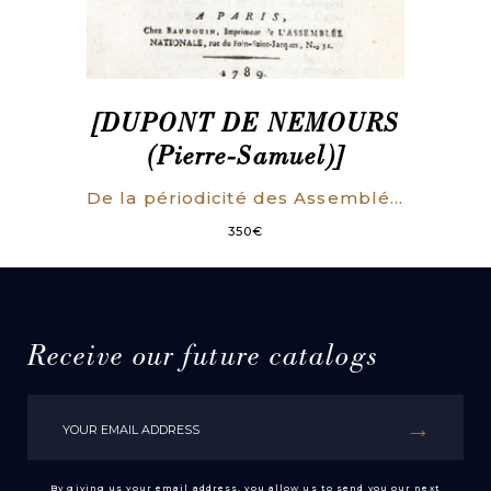
[DUPONT DE NEMOURS
(Pierre-Samuel)]
De la périodicité des Assemblées nationales, de leur organisation, de la forme à suivre pour amener les propositions qui pourront y être faites, à devenir des Loix ; & de la sanction nécessaire pour que ces Loix soient obligatoires.
350
€
Receive our future catalogs
By giving us your email address, you allow us to send you our next