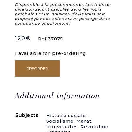
Disponible à la précommande. Les frais de
livraison seront calculés dans les jours
prochains et un nouveau devis vous sera
proposé par nos soins avant passage de la
commande et paiement.
120
€
Ref 37875
1 available for pre-ordering
PREORDER
Eloge
de
Montesquieu.
Présenté
à
Additional information
l'Académie
de
Bordeaux
Subjects
Histoire sociale -
le
Socialisme
,
Marat
,
28
Nouveautes
,
Revolution
mars