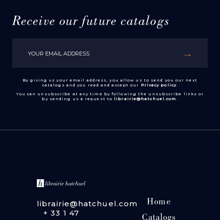
Receive our future catalogs
By giving us your email address, you allow us to send you our next
catalogs and you read and accept our
Privacy policy
.
You can unsubscribe at any time by following the unsubscribe links or
by sending us a request to
librairie@hatchuel.com
.
Home
librairie@hatchuel.com
+ 33 1 47
Catalogs