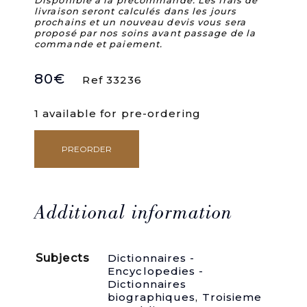
Disponible à la précommande. Les frais de
livraison seront calculés dans les jours
prochains et un nouveau devis vous sera
proposé par nos soins avant passage de la
commande et paiement.
80
€
Ref 33236
1 available for pre-ordering
PREORDER
Biographie
complète
des
trois
cents
Additional information
sénateurs,
précédée
d'un
Subjects
Dictionnaires -
résumé
Encyclopedies -
historique
Dictionnaires
des
biographiques
,
Troisieme
origines