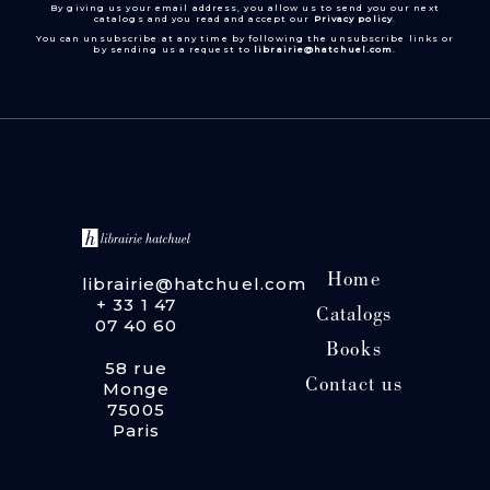
By giving us your email address, you allow us to send you our next
catalogs and you read and accept our
Privacy policy
.
You can unsubscribe at any time by following the unsubscribe links or
by sending us a request to
librairie@hatchuel.com
.
Home
librairie@hatchuel.com
+ 33 1 47
Catalogs
07 40 60
Books
58 rue
Contact us
Monge
75005
Paris