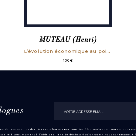
MUTEAU (Henri)
L’évolution économique au point de vue agricole d’un département français dans le cours du dernier demi-siècle. [La Côte-d’Or].
100
€
logues
ez de recevoir nos derniers catalogues par courrier électronique et vous prenez c
scrire à tout moment à l’aide des liens de désinscription ou en nous contactant à