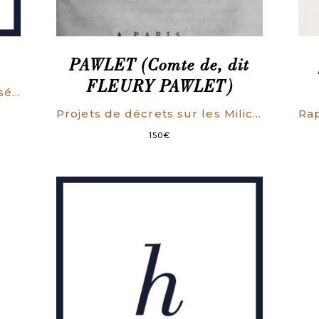
PAWLET (Comte de, dit
FLEURY PAWLET)
Histoire d’une histoire esquissée pour le troisième Cinquantenaire de la Révolution Française.
Projets de décrets sur les Milices auxiliaires & les Travaux publics, avec des Observations sur la police générale du Royaume, sur un Plan d’Impôt territorial, la Capitation, le Timbre & une Banque de Secours national (…).
150
€