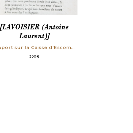
[LAVOISIER (Antoine
Laurent)]
Rapport sur la Caisse d’Escompte, fait à l’Assemblée nationale, le 4 décembre par ses commissaires, et imprimé sous ses ordres.
300
€