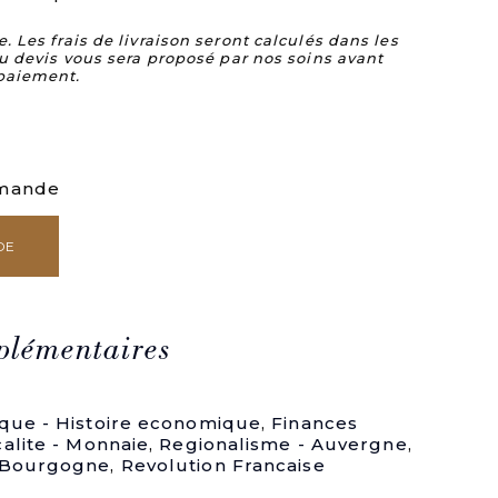
Les frais de livraison seront calculés dans les
u devis vous sera proposé par nos soins avant
paiement.
mmande
DE
plémentaires
ique - Histoire economique
,
Finances
calite - Monnaie
,
Regionalisme - Auvergne
,
- Bourgogne
,
Revolution Francaise