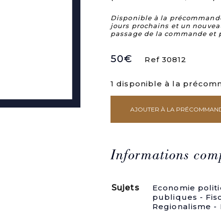
Disponible à la précommande. 
jours prochains et un nouvea
passage de la commande et 
50
€
Ref 30812
1 disponible à la préco
AJOUTER À LA PRÉCOMMAN
quantité
de
Second
rapport
sur
Informations com
l'affaire
du
Clermontois,
Sujets
Economie polit
fait
publiques - Fis
au
Regionalisme 
nom
des