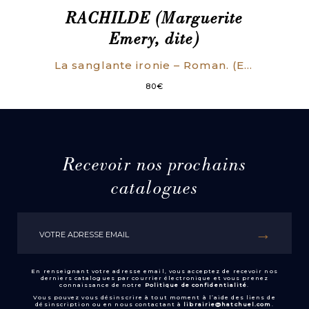
RACHILDE (Marguerite
Emery, dite)
La sanglante ironie – Roman. (ENVOI AUTOGRAPHE)
80
€
Recevoir nos prochains
catalogues
En renseignant votre adresse email, vous acceptez de recevoir nos
derniers catalogues par courrier électronique et vous prenez
connaissance de notre
Politique de confidentialité
.
Vous pouvez vous désinscrire à tout moment à l’aide des liens de
désinscription ou en nous contactant à
librairie@hatchuel.com
.