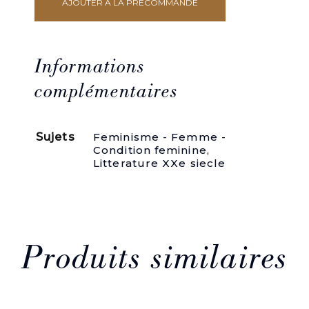
AJOUTER À LA PRÉCOMMANDE
quantité
de
Mon
étrange
plaisir.
Informations
(ENVOI
AUTOGRAPHE)
complémentaires
Sujets
Feminisme - Femme -
Condition feminine
,
Litterature XXe siecle
Produits similaires