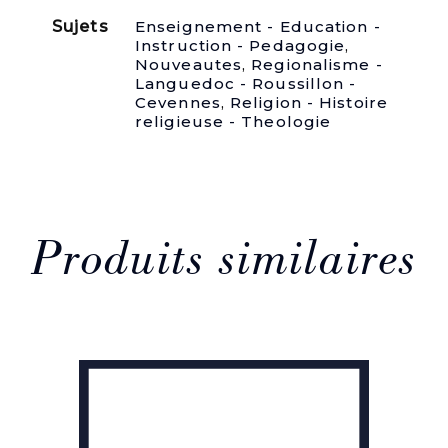
l'on
Sujets
Enseignement - Education -
explique
Instruction - Pedagogie
,
en
Nouveautes
,
Regionalisme -
abrégé
Languedoc - Roussillon -
par
Cevennes
,
Religion - Histoire
l'Ecriture
religieuse - Theologie
sainte
&
par
la
Tradition,
l'Histoire
&
Produits similaires
les
Dogmes
de
la
Religion,
la
Morale
Chrétienne,
les
Sacrements,