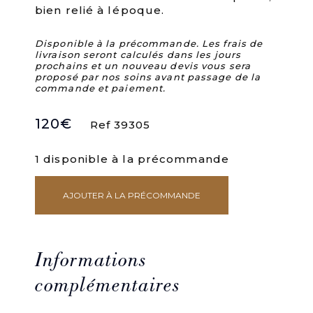
bien relié à lépoque.
Disponible à la précommande. Les frais de
livraison seront calculés dans les jours
prochains et un nouveau devis vous sera
proposé par nos soins avant passage de la
commande et paiement.
120
€
Ref 39305
1 disponible à la précommande
AJOUTER À LA PRÉCOMMANDE
quantité
de
Instructions
générales
en
Informations
forme
de
complémentaires
Catéchisme,
ou