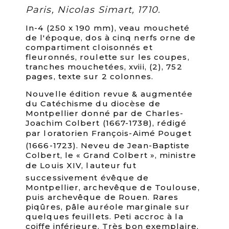
Paris, Nicolas Simart, 1710.
In-4 (250 x 190 mm), veau moucheté
de l'époque, dos à cinq nerfs orne de
compartiment cloisonnés et
fleuronnés, roulette sur les coupes,
tranches mouchetées, xviii, (2), 752
pages, texte sur 2 colonnes.
Nouvelle édition revue & augmentée
du Catéchisme du diocèse de
Montpellier donné par de Charles-
Joachim Colbert (1667-1738), rédigé
par loratorien François-Aimé Pouget
(1666-1723). Neveu de Jean-Baptiste
Colbert, le « Grand Colbert », ministre
de Louis XIV, lauteur fut
successivement évêque de
Montpellier, archevêque de Toulouse,
puis archevêque de Rouen. Rares
piqûres, pâle auréole marginale sur
quelques feuillets. Peti accroc à la
coiffe inférieure. Très bon exemplaire,