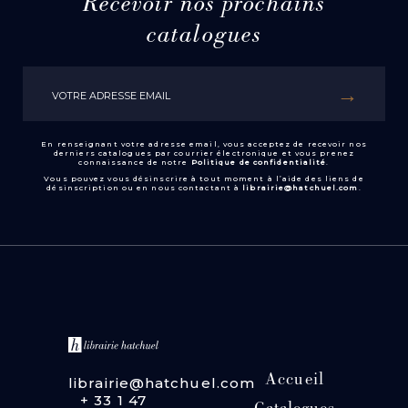
Recevoir nos prochains
catalogues
En renseignant votre adresse email, vous acceptez de recevoir nos
derniers catalogues par courrier électronique et vous prenez
connaissance de notre
Politique de confidentialité
.
Vous pouvez vous désinscrire à tout moment à l’aide des liens de
désinscription ou en nous contactant à
librairie@hatchuel.com
.
Accueil
librairie@hatchuel.com
+ 33 1 47