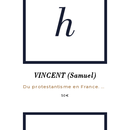
Enfans.
VINCENT (Samuel)
Du protestantisme en France. Nouvelle édition avec une introduction de M. Prévost-Paradol.
50
€