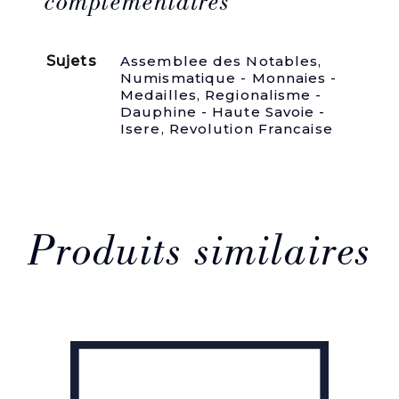
complémentaires
la
terre
à
Sujets
Assemblee des Notables
,
Courenc,
Numismatique - Monnaies -
près
Medailles
,
Regionalisme -
Grenoble,
Dauphine - Haute Savoie -
le
Isere
,
Revolution Francaise
11
Novembre
1788.
Produits similaires