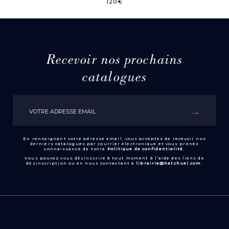
120
€
Recevoir nos prochains
catalogues
En renseignant votre adresse email, vous acceptez de recevoir nos
derniers catalogues par courrier électronique et vous prenez
connaissance de notre
Politique de confidentialité
.
Vous pouvez vous désinscrire à tout moment à l’aide des liens de
désinscription ou en nous contactant à
librairie@hatchuel.com
.