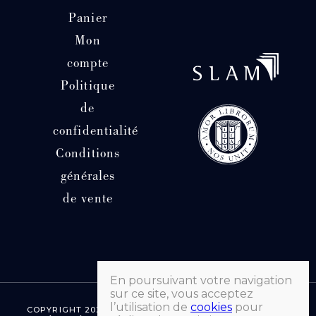
Panier
Mon
compte
Politique
de
confidentialité
Conditions
générales
de vente
En poursuivant votre navigation
sur ce site, vous acceptez
l’utilisation de
cookies
pour
COPYRIGHT 2026 © LIBRAIRIE HATCHUEL | TOUS DROITS