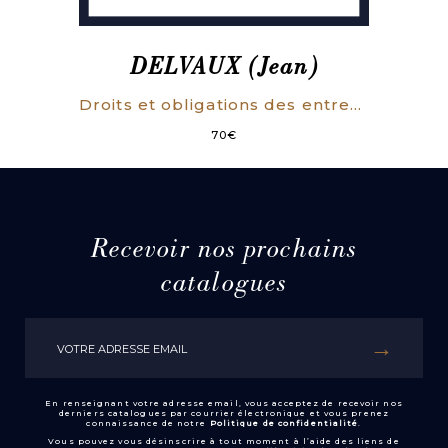
DELVAUX (Jean)
Droits et obligations des entrepreneurs de travaux. Étude de doctrine et de jurisprudence sur les relations des entrepreneurs avec les propriétaires, architectes, sous-traitants, ouvriers, voisins, etc.
70
€
Recevoir nos prochains
catalogues
En renseignant votre adresse email, vous acceptez de recevoir nos
derniers catalogues par courrier électronique et vous prenez
connaissance de notre
Politique de confidentialité
.
Vous pouvez vous désinscrire à tout moment à l’aide des liens de