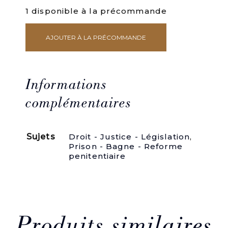
1 disponible à la précommande
AJOUTER À LA PRÉCOMMANDE
quantité
de
De
l'Instruction
criminelle,
Informations
considérée
dans
complémentaires
ses
rapports
généraux
Sujets
Droit - Justice - Législation
,
et
Prison - Bagne - Reforme
particuliers
penitentiaire
avec
les
lois
nouvelles
et
la
jurisprudence
de