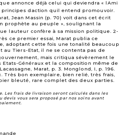
ue annonce déjà celui qui deviendra « lAmi
s principes daction quil entend promouvoir.
at, Jean Massin (p. 70) voit dans cet écrit
n prophète au peuple », soulignant la
 lauteur confère à sa mission politique. 2-
s ce premier essai, Marat publia ce
, adoptant cette fois une tonalité beaucoup
t au Tiers-Etat, il ne se contenta pas de
gouvernement, mais critiqua sévèrement le
 Etats-Généraux et la composition même de
acassagne, Marat, p. 3. Monglond, I, p. 196.
 Très bon exemplaire, bien relié, très frais,
pier bleuté, rare complet des deux parties.
Les frais de livraison seront calculés dans les
u devis vous sera proposé par nos soins avant
paiement.
mmande