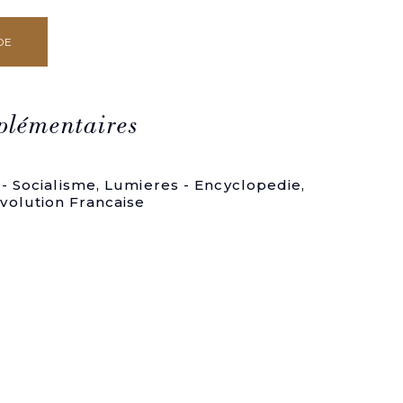
DE
plémentaires
 - Socialisme
,
Lumieres - Encyclopedie
,
volution Francaise