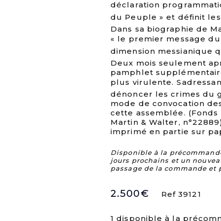
déclaration programmatiq
du Peuple » et définit le
Dans sa biographie de Mar
« le premier message du
dimension messianique que
Deux mois seulement aprè
pamphlet supplémentaire
plus virulente. Sadressan
dénoncer les crimes du 
mode de convocation des
cette assemblée. (Fonds L
Martin & Walter, n°22889).
imprimé en partie sur pa
Disponible à la précommande. 
jours prochains et un nouvea
passage de la commande et 
2.500
€
Ref 39121
1 disponible à la préco