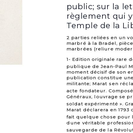
public; sur la le
règlement qui y 
Temple de la Libe
2 parties reliées en un 
marbré à la Bradel, pièc
marbrées (reliure moder
1- Edition originale rare 
publique de Jean-Paul Ma
moment décisif de son en
publication constitue un
militante; Marat sen ré
acte fondateur. Composé 
Généraux, louvrage se p
soldat expérimenté ». G
Marat déclarera en 1793 qu
fait quelque chose pour l
dune véritable profession
sauvegarde de la Révoluti