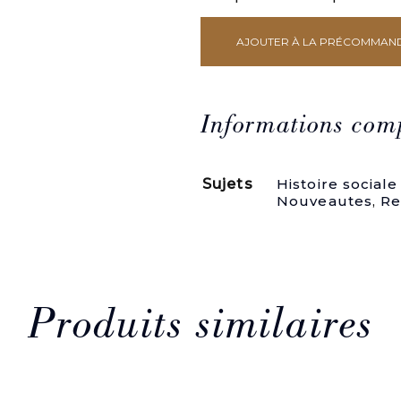
AJOUTER À LA PRÉCOMMAN
quantité
de
1-
Offrande
à
Informations com
la
Patrie,
ou
Sujets
Histoire sociale
Discours
Nouveautes
,
Re
au
Tiers-
Etat
de
France.
S.l.,
au
Produits similaires
Temple
de
la
Liberté
(Paris,