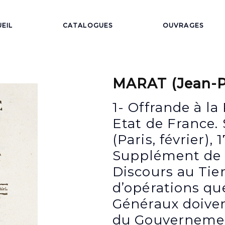
EIL
CATALOGUES
OUVRAGES
MARAT (Jean-P
1- Offrande à la
Etat de France. 
(Paris, février), 
Supplément de l’
Discours au Tier
d’opérations qu
Généraux doivent
du Gouvernement