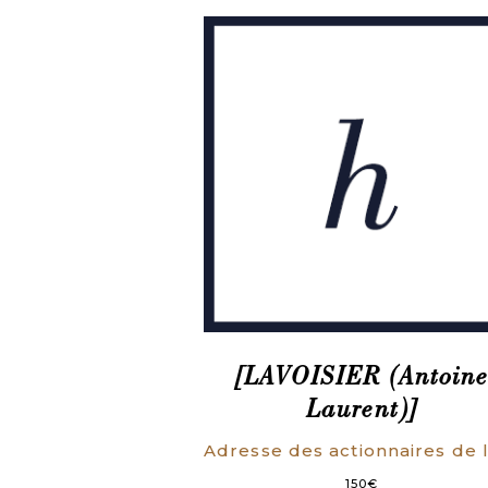
[LAVOISIER (Antoin
Laurent)]
150
€