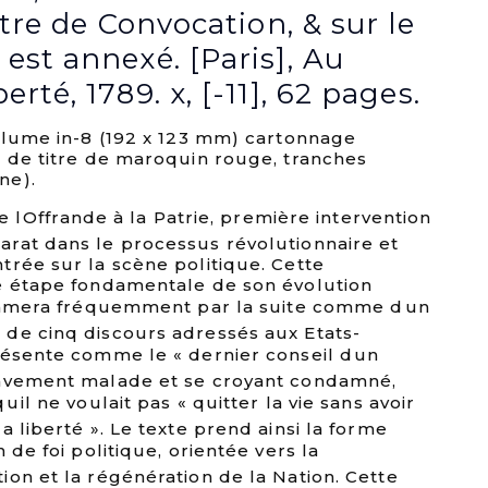
ttre de Convocation, & sur le
est annexé. [Paris], Au
rté, 1789. x, [-11], 62 pages.
volume in-8 (192 x 123 mm) cartonnage
e de titre de maroquin rouge, tranches
ne).
de lOffrande à la Patrie, première intervention
rat dans le processus révolutionnaire et
trée sur la scène politique. Cette
e étape fondamentale de son évolution
clamera fréquemment par la suite comme dun
de cinq discours adressés aux Etats-
résente comme le « dernier conseil dun
ravement malade et se croyant condamné,
il ne voulait pas « quitter la vie sans avoir
a liberté ». Le texte prend ainsi la forme
 de foi politique, orientée vers la
on et la régénération de la Nation. Cette