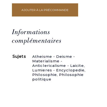
AJOUTER À LA PRÉCOMMANDE
quantité
de
1-
HOBBES,
[HOLBACH,
Informations
traduction,
édition].
complémentaires
De
la
Nature
Sujets
Atheisme - Deisme -
Humaine,
Materialisme -
ou
Anticlericalisme - Laicite
,
Exposition
Lumieres - Encyclopedie
,
des
Philosophie
,
Philosophie
facultés,
politique
des
actions
&
des
passions
de