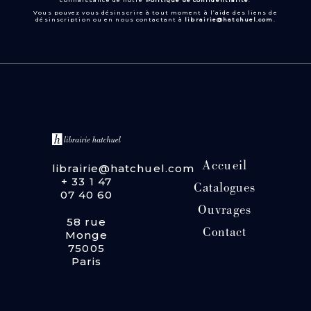
connaissance de notre
Politique de confidentialité
.
Vous pouvez vous désinscrire à tout moment à l’aide des liens de
désinscription ou en nous contactant à
librairie@hatchuel.com
.
Accueil
librairie@hatchuel.com
+ 33 1 47
Catalogues
07 40 60
Ouvrages
58 rue
Contact
Monge
75005
Paris