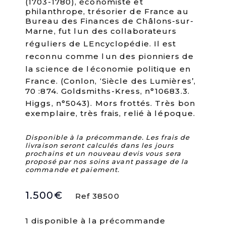
(1703-1780), économiste et
philanthrope, trésorier de France au
Bureau des Finances de Châlons-sur-
Marne, fut lun des collaborateurs
réguliers de LEncyclopédie. Il est
reconnu comme lun des pionniers de
la science de léconomie politique en
France. (Conlon, ‘Siècle des Lumières’,
70 :874. Goldsmiths-Kress, n°10683.3.
Higgs, n°5043). Mors frottés. Très bon
exemplaire, très frais, relié à lépoque.
Disponible à la précommande. Les frais de
livraison seront calculés dans les jours
prochains et un nouveau devis vous sera
proposé par nos soins avant passage de la
commande et paiement.
1.500
€
Ref 38500
1 disponible à la précommande