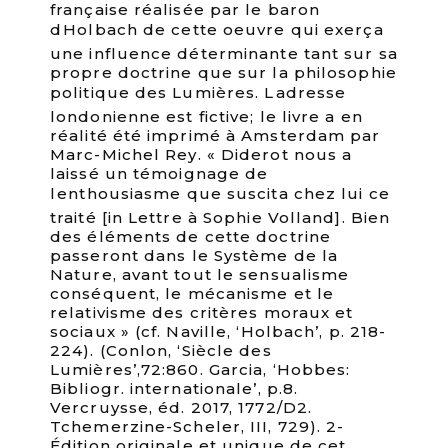
française réalisée par le baron
dHolbach de cette oeuvre qui exerça
une influence déterminante tant sur sa
propre doctrine que sur la philosophie
politique des Lumières. Ladresse
londonienne est fictive; le livre a en
réalité été imprimé à Amsterdam par
Marc-Michel Rey. « Diderot nous a
laissé un témoignage de
lenthousiasme que suscita chez lui ce
traité [in Lettre à Sophie Volland]. Bien
des éléments de cette doctrine
passeront dans le Système de la
Nature, avant tout le sensualisme
conséquent, le mécanisme et le
relativisme des critères moraux et
sociaux » (cf. Naville, ‘Holbach’, p. 218-
224). (Conlon, ‘Siècle des
Lumières’,72:860. Garcia, ‘Hobbes:
Bibliogr. internationale’, p.8.
Vercruysse, éd. 2017, 1772/D2.
Tchemerzine-Scheler, III, 729). 2-
Édition originale et unique de cet