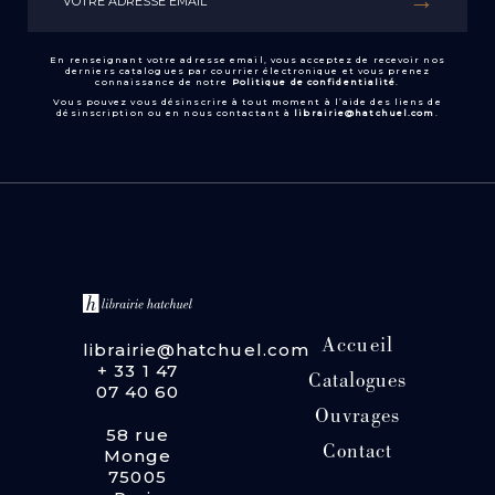
En renseignant votre adresse email, vous acceptez de recevoir nos
derniers catalogues par courrier électronique et vous prenez
connaissance de notre
Politique de confidentialité
.
Vous pouvez vous désinscrire à tout moment à l’aide des liens de
désinscription ou en nous contactant à
librairie@hatchuel.com
.
Accueil
librairie@hatchuel.com
+ 33 1 47
Catalogues
07 40 60
Ouvrages
58 rue
Contact
Monge
75005