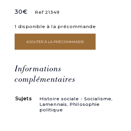
30
€
Ref 21349
1 disponible à la précommande
AJOUTER À LA PRÉCOMMANDE
quantité
de
Histoire
de
la
Informations
démocratie
chrétienne
complémentaires
de
Lamennais
à
Sujets
Histoire sociale - Socialisme
,
Georges
Lamennais
,
Philosophie
Bidault.
politique