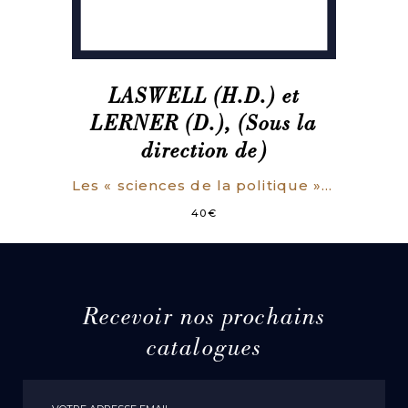
LASWELL (H.D.) et
LERNER (D.), (Sous la
direction de)
Les « sciences de la politique » aux Etats-Unis. Domaines et techniques.
40
€
Recevoir nos prochains
catalogues