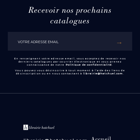
Recevoir nos prochains
catalogues
En renseignant votre adresse email, vous acceptez de recevoir nos
derniers catalogues par courrier électronique et vous prenez
connaissance de notre
Politique de confidentialité
.
Vous pouvez vous désinscrire à tout moment à l’aide des liens de
désinscription ou en nous contactant à
librairie@hatchuel.com
.
Accueil