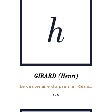
GIRARD (Henri)
Le centenaire du premier Cénacle romantique et de la « Muse française » (1823-1824).
30
€