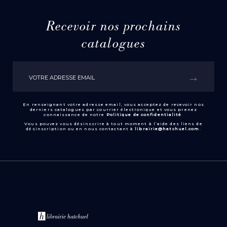
Recevoir nos prochains
catalogues
En renseignant votre adresse email, vous acceptez de recevoir nos
derniers catalogues par courrier électronique et vous prenez
connaissance de notre
Politique de confidentialité
.
Vous pouvez vous désinscrire à tout moment à l’aide des liens de
désinscription ou en nous contactant à
librairie@hatchuel.com
.