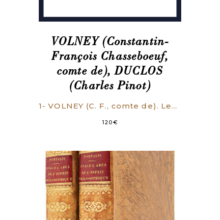
VOLNEY (Constantin-
François Chasseboeuf,
comte de), DUCLOS
(Charles Pinot)
1- VOLNEY (C. F., comte de). Les ruines ou Méditation sur les révolutions des Empires. Précédé d’une notice par le comte Daru. Paris, Baudouin frères, 1826. xxiv, 297 p., frontispice et titre allégorique gravés, 2 planches dépliantes in fine. 2- DUCLOS (Charles Pinot). Considérations sur les moeurs de ce siècle. Paris, A. Hiard, 1831. 235, (1) p.
120
€