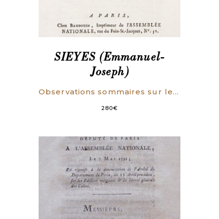
SIEYES (Emmanuel-
Joseph)
Observations sommaires sur les biens ecclésiastiques, du 10 Août 1789 [suivi de]. Opinion sur l’Arrêté du 4, relatif aux dîmes, prononcée le 10 Août.
280
€