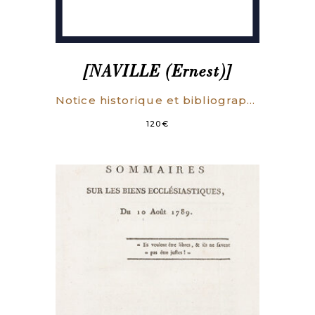
[NAVILLE (Ernest)]
Notice historique et bibliographique sur les travaux de Maine de Biran, comprenant 1° L’histoire des manuscrits inédits de ce philosophe. 2° Le catalogue raisonné de ses ouvrages tant inédits que publiés. 3° Le catalogue des écrits relatifs à sa vie et à ses doctrines.
120
€