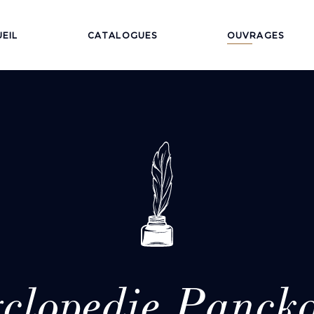
EIL
CATALOGUES
OUVRAGES
clopedie Panck