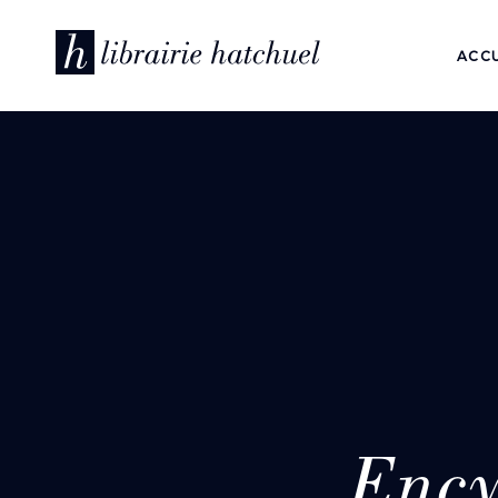
ACCU
Ency