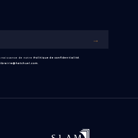
onnaissance de notre
Politique de confidentialité
.
librairie@hatchuel.com
.