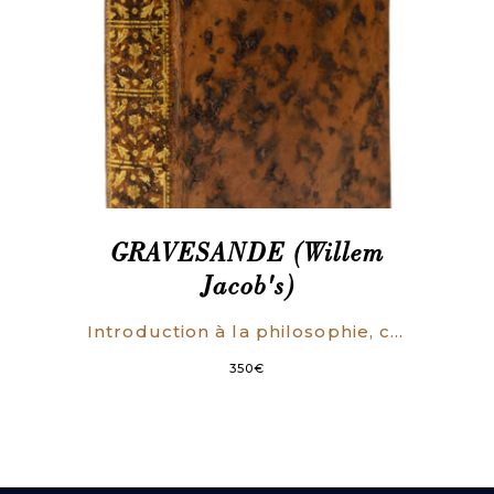
GRAVESANDE (Willem
Jacob's)
Introduction à la philosophie, contenant la métaphysique et la logique par G. J. ‘s Gravesande, traduite du latin [par Élie de Joncourt].
350
€