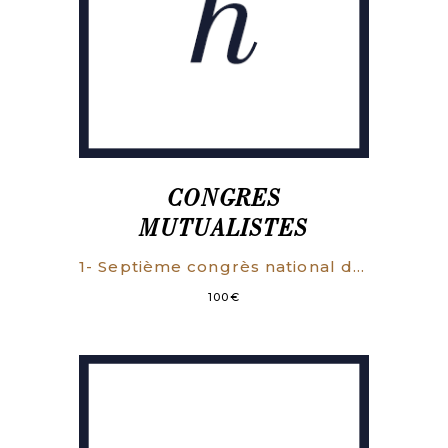
CONGRES
MUTUALISTES
1- Septième congrès national des sociétés de secours mutuels de prévoyance & de retraites tenu à Limoges du 19 au 24 août 1901 sous la présidence de M. Guillaume Borde. Compte rendu des travaux. Limoges, Imp. Depert, 1902, viii, 732 p. 2- Huitième congrès national des sociétés de secours mutuels de Prévoyance et de Retraites tenu à Nantes du 16 au 21 mai 1904 sous la présidence de M. Gabriel Guist’hau. Compte rendu des travaux. Nantes, Imp. Ouvrière, 1905. xv, 624 p., qqs rouss.
100
€