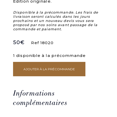
Édition originale.
Disponible à la précommande. Les frais de
livraison seront calculés dans les jours
prochains et un nouveau devis vous sera
proposé par nos soins avant passage de la
commande et paiement.
50
€
Ref 18020
1 disponible à la précommande
AJOUTER À LA PRÉCOMMANDE
quantité
de
Rapport
d'activité.
Novembre
Informations
1953
-
complémentaires
juin
1957.
Présenté