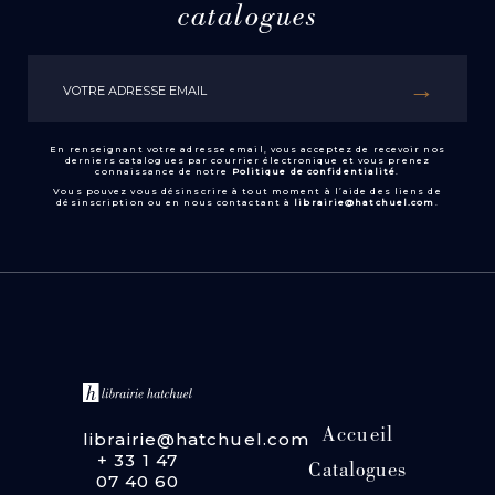
catalogues
En renseignant votre adresse email, vous acceptez de recevoir nos
derniers catalogues par courrier électronique et vous prenez
connaissance de notre
Politique de confidentialité
.
Vous pouvez vous désinscrire à tout moment à l’aide des liens de
désinscription ou en nous contactant à
librairie@hatchuel.com
.
Accueil
librairie@hatchuel.com
+ 33 1 47
Catalogues
07 40 60