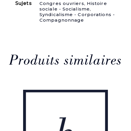
Sujets
Congres ouvriers
,
Histoire
au
sociale - Socialisme
,
quatrième
Syndicalisme - Corporations -
Congrès
Compagnonnage
syndical
mondial.
Leipzig,
4-
15
Oct.
1957.
Produits similaires