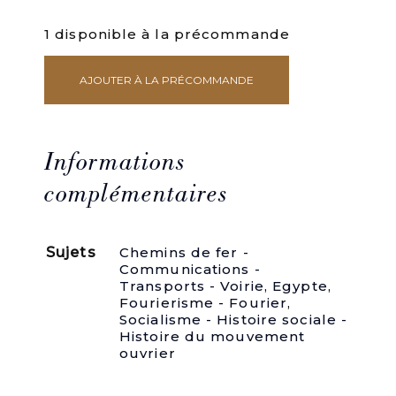
1 disponible à la précommande
AJOUTER À LA PRÉCOMMANDE
quantité
de
Percement
de
listhme
Informations
de
complémentaires
Suez.
Création
de
la
Sujets
Chemins de fer -
première
Communications -
route
Transports - Voirie
,
Egypte
,
universelle
Fourierisme - Fourier
,
sur
Socialisme - Histoire sociale -
le
Histoire du mouvement
globe.
ouvrier