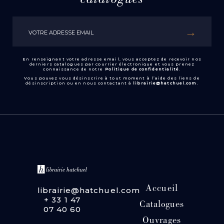
catalogues
En renseignant votre adresse email, vous acceptez de recevoir nos
derniers catalogues par courrier électronique et vous prenez
connaissance de notre
Politique de confidentialité
.
Vous pouvez vous désinscrire à tout moment à l’aide des liens de
désinscription ou en nous contactant à
librairie@hatchuel.com
.
Accueil
librairie@hatchuel.com
+ 33 1 47
Catalogues
07 40 60
Ouvrages