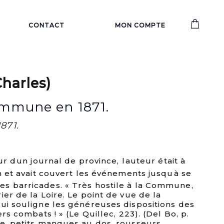
CONTACT
MON COMPTE
arles)
ommune en 1871.
871.
ur dun journal de province, lauteur était à
on et avait couvert les événements jusquà se
s barricades. « Très hostile à la Commune,
ier de la Loire. Le point de vue de la
qui souligne les généreuses dispositions des
ers combats ! » (Le Quillec, 223). (Del Bo, p.
ie, petits manques au dos, rousseurs,