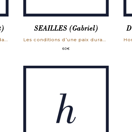
t)
SEAILLES (Gabriel)
D
Le maître-camarade et la pédagogie libertaire. Étude historique et critique.
Les conditions d’une paix durable.
60
€