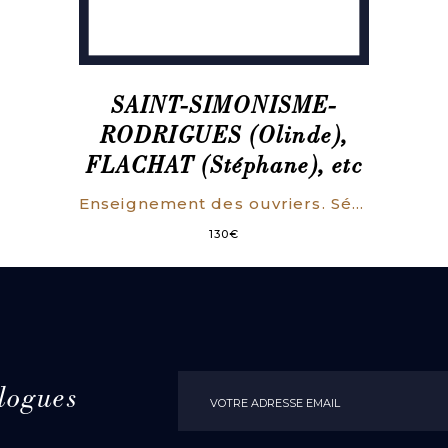
SAINT-SIMONISME-
RODRIGUES (Olinde),
FLACHAT (Stéphane), etc
Enseignement des ouvriers. Séance du dimanche 18 décembre 1831.
130
€
logues