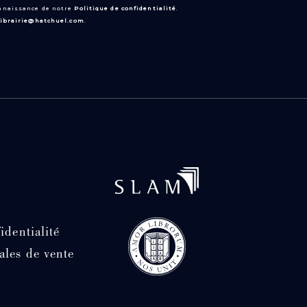
onnaissance de notre
Politique de confidentialité
.
librairie@hatchuel.com
.
identialité
ales de vente