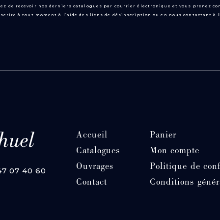
ez de recevoir nos derniers catalogues par courrier électronique et vous prenez c
scrire à tout moment à l’aide des liens de désinscription ou en nous contactant à
Accueil
Panier
Catalogues
Mon compte
Ouvrages
Politique de conf
 47 07 40 60
Contact
Conditions génér