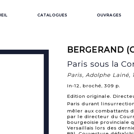
EIL
CATALOGUES
OUVRAGES
BERGERAND (Ch
Paris sous la C
Paris, Adolphe Lainé, 1
In-12, broché, 309 p.
Edition originale. Directe
Paris durant linsurrecti
mêler aux combattants de
par le directeur du Courr
bourgeoisie provinciale 
Versaillais lors des derni
89). Couverture défraîch