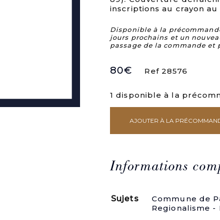
inscriptions au crayon au 
Disponible à la précommande. 
jours prochains et un nouvea
passage de la commande et 
80
€
Ref 28576
1 disponible à la préco
AJOUTER À LA PRÉCOMMAN
quantité
de
Paris
sous
la
Informations com
Commune
en
1871.
Sujets
Commune de Pa
Regionalisme - 