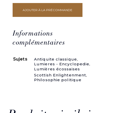
AJOUTER À LA PRÉCOMMANDE
quantité
de
Memoirs
of
the
Informations
Court
of
complémentaires
Augustus.
Sujets
Antiquite classique
,
Lumieres - Encyclopedie
,
Lumières écossaises 
Scottish Enlightenment
,
Philosophie politique