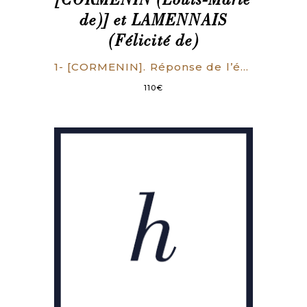
[CORMENIN (Louis-Marie
de)] et LAMENNAIS
(Félicité de)
1- [CORMENIN]. Réponse de l’évêque de Clermont (…) suivie de l’ordonnance royale et de sa réfutation. Paris, Pagnerre, 1839. 64 p. 2- [CORMENIN]. Questions scandaleuses d’un Jacobin au sujet d’une dotation. Paris, Pagnerre, 1840. 63 p. 3- [CORMENIN]. Ordre du jour sur la corruption électorale et parlementaire. Paris, Pagnerre, 1846. 57-6 p., rouss. uniformes. 4- LAMENNAIS (F.). De l’esclavage moderne. Paris, Pagnerre, 1839. 111 p.
110
€