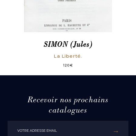
SIMON (Jules)
La Liberté.
120
€
Recevoir nos prochains
catalogues