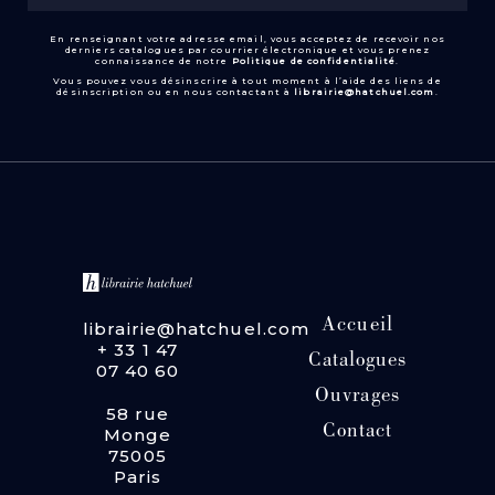
En renseignant votre adresse email, vous acceptez de recevoir nos
derniers catalogues par courrier électronique et vous prenez
connaissance de notre
Politique de confidentialité
.
Vous pouvez vous désinscrire à tout moment à l’aide des liens de
désinscription ou en nous contactant à
librairie@hatchuel.com
.
Accueil
librairie@hatchuel.com
+ 33 1 47
Catalogues
07 40 60
Ouvrages
58 rue
Contact
Monge
75005
Paris