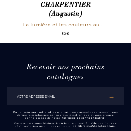
CHARPENTIER
(Augustin)
La lumière et les couleurs au point de vue physiologique.
50
€
Recevoir nos prochains
catalogues
En renseignant votre adresse email, vous acceptez de recevoir nos
derniers catalogues par courrier électronique et vous prenez
connaissance de notre
Politique de confidentialité
.
Vous pouvez vous désinscrire à tout moment à l’aide des liens de
désinscription ou en nous contactant à
librairie@hatchuel.com
.