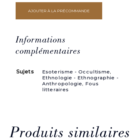
AJOUTER À LA PRÉCOMMANDE
quantité
de
L'Homme.
Problèmes
et
Informations
merveilles
de
complémentaires
la
nature
humaine
Sujets
Esoterisme - Occultisme
,
physique
Ethnologie - Ethnographie -
et
Anthropologie
,
Fous
intellectuelle.
litteraires
Origine
de
l'homme,
son
développement
de
l'état
Produits similaires
sauvage
à