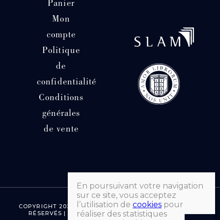
Panier
Mon
compte
Politique
de
confidentialité
Conditions
générales
de vente
En poursuivant votre navigation
sur ce site, vous acceptez
l’utilisation de
cookies
pour
COPYRIGHT 2026 © LIBRAIRIE HATCHUEL | TOUS DROITS
réaliser des statistiques
RÉSERVÉS | FAIT AVEC ♡ PAR MORGANE SEVENET