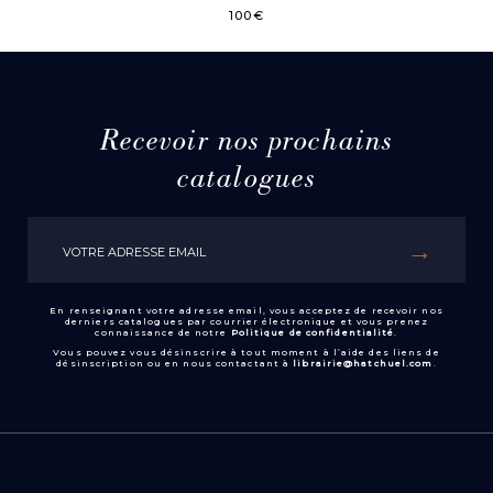
100
€
Recevoir nos prochains
catalogues
En renseignant votre adresse email, vous acceptez de recevoir nos
derniers catalogues par courrier électronique et vous prenez
connaissance de notre
Politique de confidentialité
.
Vous pouvez vous désinscrire à tout moment à l’aide des liens de
désinscription ou en nous contactant à
librairie@hatchuel.com
.