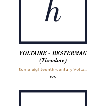
Sérieys,
bibliothécaire
du
Prytanée.
VOLTAIRE - BESTERMAN
(Theodore)
Some eighteenth-century Voltaire editions unknown to Bengesco.
80
€