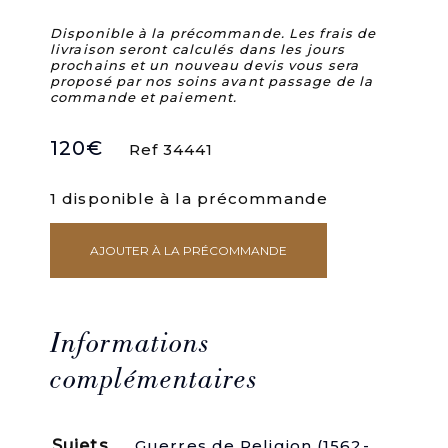
Disponible à la précommande. Les frais de
livraison seront calculés dans les jours
prochains et un nouveau devis vous sera
proposé par nos soins avant passage de la
commande et paiement.
120
€
Ref 34441
1 disponible à la précommande
AJOUTER À LA PRÉCOMMANDE
quantité
de
Lettres
inédites
d'Henri
Informations
IV,
et
complémentaires
de
plusieurs
personnages
Sujets
Guerres de Religion (1562-