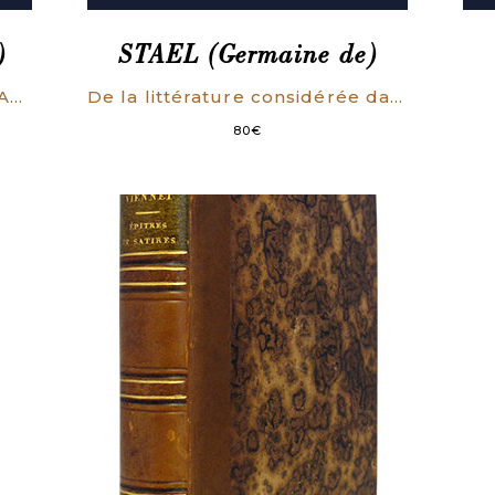
)
STAEL (Germaine de)
Le mouvement romantique. (Angleterre – Allemagne – Italie – France). Textes choisis, commentés et annotés. Seconde édition revue et augmentée.
De la littérature considérée dans ses rapports avec les institutions sociales, suivi de L’influence des passions sur le bonheur des individus et des nations.
80
€