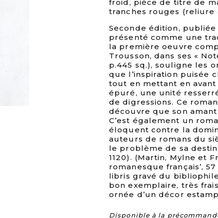
froid, pièce de titre de m
tranches rouges (reliure 
Seconde édition, publiée
présenté comme une tradu
la première oeuvre comp
Trousson, dans ses « Note
p.445 sq.), souligne les o
que l’inspiration puisée c
tout en mettant en avant 
épuré, une unité resserr
de digressions. Ce roman
découvre que son amant n
C’est également un roman
éloquent contre la domin
auteurs de romans du siè
le problème de sa destiné
1120). (Martin, Mylne et F
romanesque français’, 57 :1
libris gravé du bibliophi
bon exemplaire, très frai
ornée d’un décor estampé
Disponible à la précommande. 