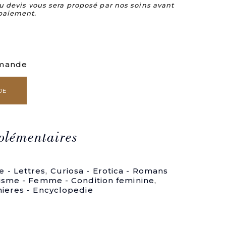
u devis vous sera proposé par nos soins avant
paiement.
mmande
DE
plémentaires
 - Lettres
,
Curiosa - Erotica - Romans
isme - Femme - Condition feminine
,
ieres - Encyclopedie