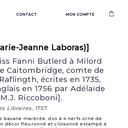
CONTACT
MON COMPTE
rie-Jeanne Laboras)]
iss Fanni Butlerd à Milord
de Caitombridge, comte de
Raflingth, écrites en 1735,
nglais en 1756 par Adélaïde
 M.J. Riccoboni].
es Libraires, 1757.
ne basane marbrée, dos à 4 nerfs orné de
n décor fleuronné et cloisonné estampé à