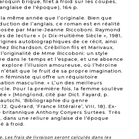
aroquin brique, filet à froid sur les coupes,
anglaise de l'époque), 164 p.
 la même année que l’originale. Bien que
ction de l’anglais, ce roman est en réalité
osée par Marie-Jeanne Riccoboni. Raymond
s de lecture » (« Dix-Huitième Siècle », 1981,
rigines autobiographiques de ce récit, ainsi
hez Richardson, Crébillon fils et Marivaux,
l’originalité de Mme Riccoboni: un style
ée dans le temps et l’espace, et une absence
 explore l’illusion amoureuse, où l’héroïne
’était que le fruit de sa propre imagination.
 féministe qui offre un réquisitoire
ation masculine. « L’un des meilleurs
cle. Pour la première fois, la femme soulève
e » (Monglond, cité par Dict. Fayard, p.
rautschi, ‘Bibliographie du genre
2. Quérard, ‘France littéraire’, VIII, 18). Ex-
le britannique Anthony Conyers Surtees. Très
s, dans une reliure anglaise de l’époque
 à froid.
Les frais de livraison seront calculés dans les