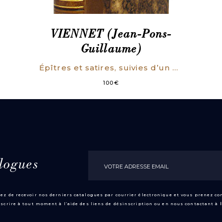
VIENNET (Jean-Pons-
Guillaume)
Épîtres et satires, suivies d’un précis historique sur la satire chez tous les peuples.
100
€
logues
ez de recevoir nos derniers catalogues par courrier électronique et vous prenez c
scrire à tout moment à l’aide des liens de désinscription ou en nous contactant à