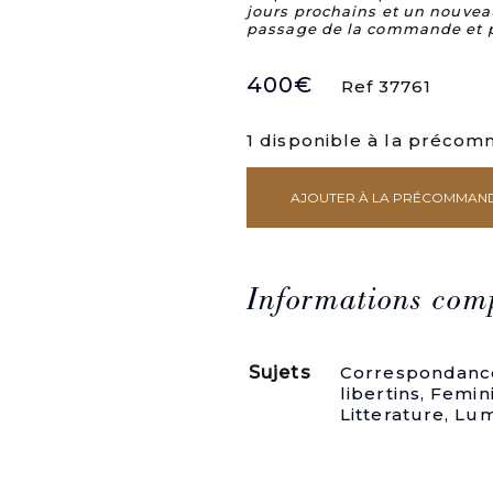
jours prochains et un nouvea
passage de la commande et 
400
€
Ref 37761
1 disponible à la préco
AJOUTER À LA PRÉCOMMAN
quantité
de
Lettres
de
Mistriss
Informations com
Fanni
Butlerd
à
Sujets
Correspondance
Milord
libertins
,
Femin
Charles
Litterature
,
Lum
Alfred
de
Caitombridge,
comte