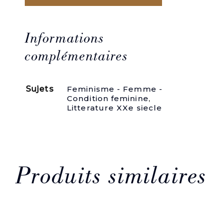
de
Les
Rageac.
(ENVOI
Informations
AUTOGRAPHE)
complémentaires
Sujets
Feminisme - Femme -
Condition feminine
,
Litterature XXe siecle
Produits similaires