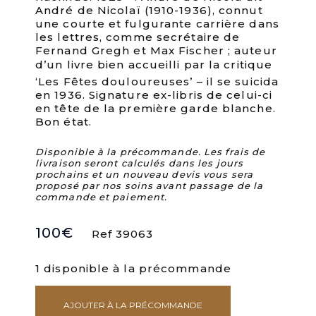
André de Nicolaï (1910-1936), connut
une courte et fulgurante carrière dans
les lettres, comme secrétaire de
Fernand Gregh et Max Fischer ; auteur
d’un livre bien accueilli par la critique 
‘Les Fêtes douloureuses’ – il se suicida
en 1936. Signature ex-libris de celui-ci
en tête de la première garde blanche.
Bon état.
Disponible à la précommande. Les frais de
livraison seront calculés dans les jours
prochains et un nouveau devis vous sera
proposé par nos soins avant passage de la
commande et paiement.
100
€
Ref 39063
1 disponible à la précommande
AJOUTER À LA PRÉCOMMANDE
quantité