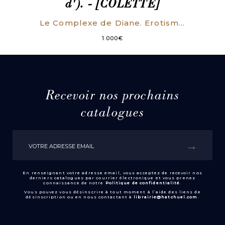
d'). - [COLETTE]
Le Complexe de Diane. Erotisme ou Féminisme (LONG ENVOI AUTOGRAPHE SIGNE A COLETTE).
1.000
€
Recevoir nos prochains
catalogues
En renseignant votre adresse email, vous acceptez de recevoir nos
derniers catalogues par courrier électronique et vous prenez
connaissance de notre
Politique de confidentialité
.
Vous pouvez vous désinscrire à tout moment à l’aide des liens de
désinscription ou en nous contactant à
librairie@hatchuel.com
.