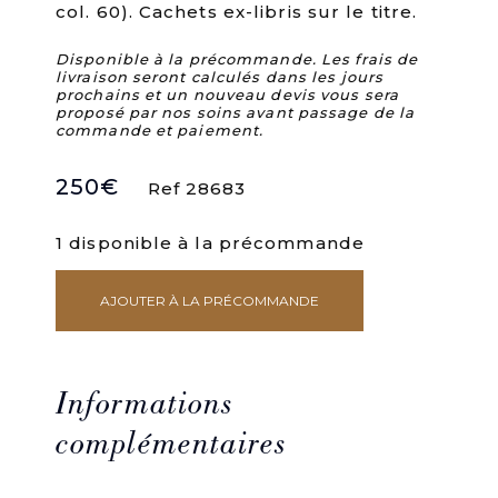
col. 60). Cachets ex-libris sur le titre.
Disponible à la précommande. Les frais de
livraison seront calculés dans les jours
prochains et un nouveau devis vous sera
proposé par nos soins avant passage de la
commande et paiement.
250
€
Ref 28683
1 disponible à la précommande
AJOUTER À LA PRÉCOMMANDE
quantité
de
Les
Artifices
des
Informations
hérétiques.
complémentaires