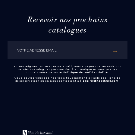
Recevoir nos prochains
catalogues
En renseignant votre adresse email, vous acceptez de recevoir nos
derniers catalogues par courrier électronique et vous prenez
connaissance de notre
Politique de confidentialité
.
Vous pouvez vous désinscrire à tout moment à l’aide des liens de
désinscription ou en nous contactant à
librairie@hatchuel.com
.