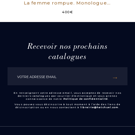
La femme rompue. Monologue. L’âge de discrétion. (EDITION ORIGINALE SUR GRAND PAPIER)
400
€
Recevoir nos prochains
catalogues
En renseignant votre adresse email, vous acceptez de recevoir nos
derniers catalogues par courrier électronique et vous prenez
connaissance de notre
Politique de confidentialité
.
Vous pouvez vous désinscrire à tout moment à l’aide des liens de
désinscription ou en nous contactant à
librairie@hatchuel.com
.