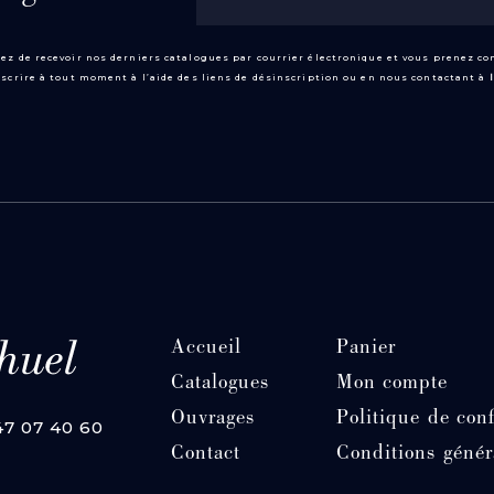
ez de recevoir nos derniers catalogues par courrier électronique et vous prenez c
scrire à tout moment à l’aide des liens de désinscription ou en nous contactant à
Accueil
Panier
Catalogues
Mon compte
Ouvrages
Politique de conf
 47 07 40 60
Contact
Conditions génér