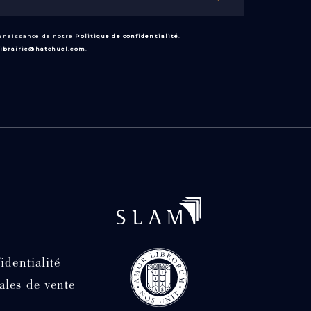
onnaissance de notre
Politique de confidentialité
.
librairie@hatchuel.com
.
identialité
ales de vente