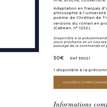
In-8, broché, couverture 
Adaptation en français d
philosophie à l’université
poème de Chrétien de Troy
versions du roman en pros
(Cabeen, n° 1252).
Disponible à la précommande. 
jours prochains et un nouvea
passage de la commande et 
50
€
Ref 30021
1 disponible à la préco
AJOUTER À LA PRÉCOMMAN
quantité
de
Le
roman
en
Informations com