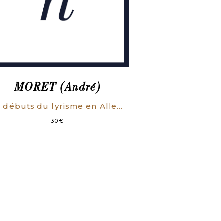
MORET (André)
Les débuts du lyrisme en Allemagne (des origines à 1350).
30
€