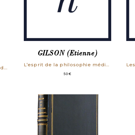
GILSON (Etienne)
L’esprit de la philosophie médiévale. [RELIE. COMPLET DES DEUX SERIES].
Notice historique sur le pavé de Paris depuis Philippe-Auguste jusqu’à nos jours.
50
€