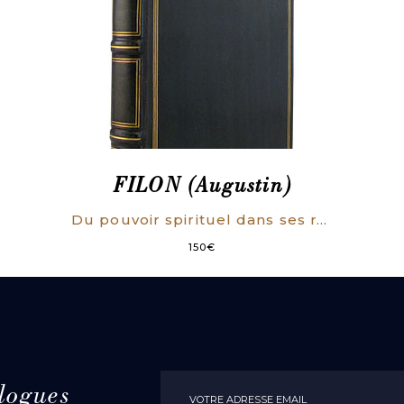
FILON (Augustin)
Du pouvoir spirituel dans ses rapports avec l’Etat, depuis l’origine de la monarchie française jusqu’à la révolution de 1830, par M. Filon.
150
€
logues