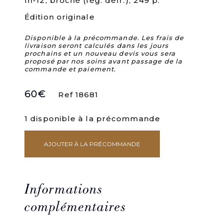
In-12, broché (lég. défr.), 249 p.
Édition originale
Disponible à la précommande. Les frais de
livraison seront calculés dans les jours
prochains et un nouveau devis vous sera
proposé par nos soins avant passage de la
commande et paiement.
60
€
Ref 18681
1 disponible à la précommande
AJOUTER À LA PRÉCOMMANDE
quantité
de
Le
rêve
et
Informations
la
psychanalyse.
complémentaires
Ouvrage