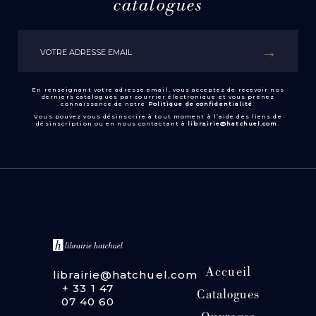
catalogues
En renseignant votre adresse email, vous acceptez de recevoir nos
derniers catalogues par courrier électronique et vous prenez
connaissance de notre
Politique de confidentialité
.
Vous pouvez vous désinscrire à tout moment à l’aide des liens de
désinscription ou en nous contactant à
librairie@hatchuel.com
.
Accueil
librairie@hatchuel.com
+ 33 1 47
Catalogues
07 40 60