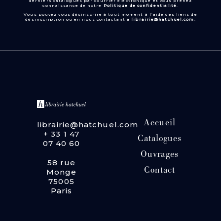
derniers catalogues par courrier électronique et vous prenez
connaissance de notre
Politique de confidentialité
.
Vous pouvez vous désinscrire à tout moment à l’aide des liens de
désinscription ou en nous contactant à
librairie@hatchuel.com
.
Accueil
librairie@hatchuel.com
+ 33 1 47
Catalogues
07 40 60
Ouvrages
58 rue
Contact
Monge
75005
Paris