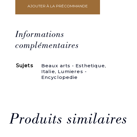
AJOUTER À LA PRÉCOMMANDE
quantité
de
La
Storia
pittorica
Informations
della
Italia
complémentaires
inferiore
o
sia
Sujets
Beaux arts - Esthetique
,
delle
Italie
,
Lumieres -
scuole
Encyclopedie
fiorentina,
senese,
romana,
napolitana
compendiata
e
ridotta
Produits similaires
a
metodo
per
agevolare