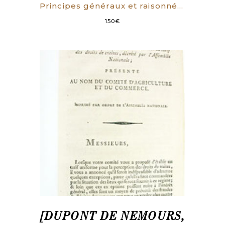
Principes généraux et raisonnés de la grammaire française, avec des observations sur l’orthographe, les accents, la ponctuation & la prononciation (…). Nouvelle édition corrigée très exactement, & augmentée de la vie de l’auteur.
150
€
[DUPONT DE NEMOURS,